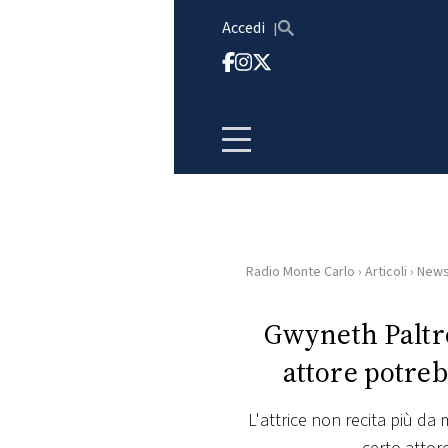
Vai al contenuto
Accedi
Radio Monte Carlo
›
Articoli
›
New
HOME
Gwyneth Paltr
RADIO
attore potreb
WEB
RADIO
L'attrice non recita più da 