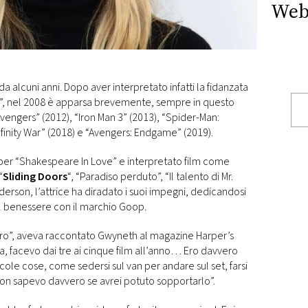
Web
 alcuni anni. Dopo aver interpretato infatti la fidanzata
an”, nel 2008 è apparsa brevemente, sempre in questo
Avengers” (2012), “Iron Man 3” (2013), “Spider-Man:
inity War” (2018) e “Avengers: Endgame” (2019).
per “Shakespeare In Love” e interpretato film come
“
Sliding Doors
“, “Paradiso perduto”, “Il talento di Mr.
erson, l’attrice ha diradato i suoi impegni, dedicandosi
del benessere con il marchio Goop.
ero”, aveva raccontato Gwyneth al magazine Harper’s
a, facevo dai tre ai cinque film all’anno… Ero davvero
ccole cose, come sedersi sul van per andare sul set, farsi
, non sapevo davvero se avrei potuto sopportarlo”.