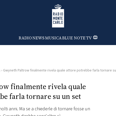
Radio Monte Carlo
RADIO
NEWS
MUSICA
BLUE NOTE
TV
s
›
Gwyneth Paltrow finalmente rivela quale attore potrebbe farla tornare su
ow finalmente rivela quale
be farla tornare su un set
molti anni. Ma se a chiederle di tornare fosse un