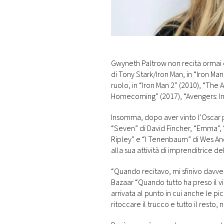
DI
MONACO
RMC
CONSIGLIA
Gwyneth Paltrow non recita ormai da
di Tony Stark/Iron Man, in “Iron M
ruolo, in “Iron Man 2” (2010), “The 
Homecoming” (2017), “Avengers: Inf
Insomma, dopo aver vinto l’Oscar 
“Seven” di David Fincher, “Emma”, 
Ripley” e “I Tenenbaum” di Wes And
alla sua attività di imprenditrice 
“Quando recitavo, mi sfinivo davv
Bazaar “Quando tutto ha preso il vi
arrivata al punto in cui anche le pi
ritoccare il trucco e tutto il resto