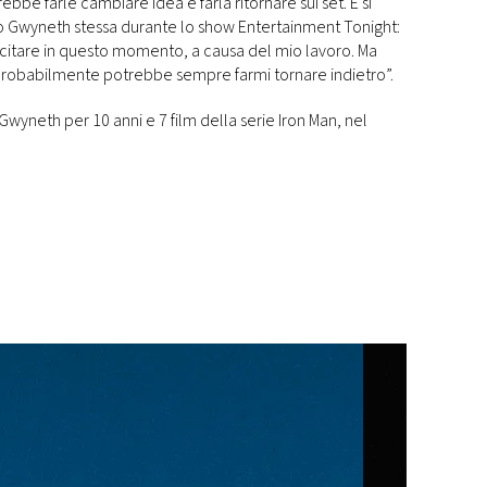
e farle cambiare idea e farla ritornare sui set. E si
ato Gwyneth stessa durante lo show Entertainment Tonight:
ecitare in questo momento, a causa del mio lavoro. Ma
robabilmente potrebbe sempre farmi tornare indietro”.
wyneth per 10 anni e 7 film della serie Iron Man, nel