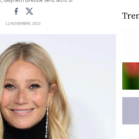
e, Gwyneth direbbe senz'altro sì
Tre
12 NOVEMBRE 2023