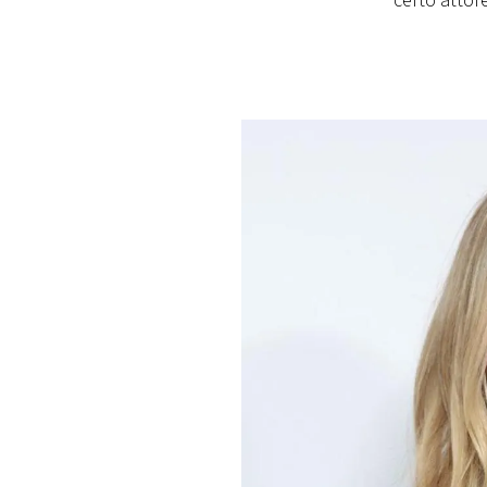
certo attor
PLAYLIST
NEWS
FOTO
CONCORSI
EVENTI
VIDEO
TV
PRINCIPATO