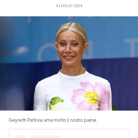
4 LUGLIO 2024
FOTO
CONCORSI
EVENTI
VIDEO
TV
PRINCIPATO
DI
MONACO
Gwyneth Paltrow ama molto il nostro paese.
RMC