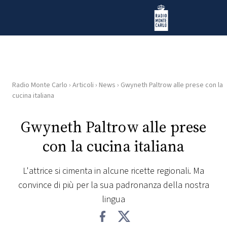
Vai al contenuto
Radio Monte Carlo
Radio Monte Carlo
›
Articoli
›
News
›
Gwyneth Paltrow alle prese con la
HOME
cucina italiana
RADIO
Gwyneth Paltrow alle prese
con la cucina italiana
WEB
RADIO
L'attrice si cimenta in alcune ricette regionali. Ma
convince di più per la sua padronanza della nostra
PLAYLIST
lingua
NEWS