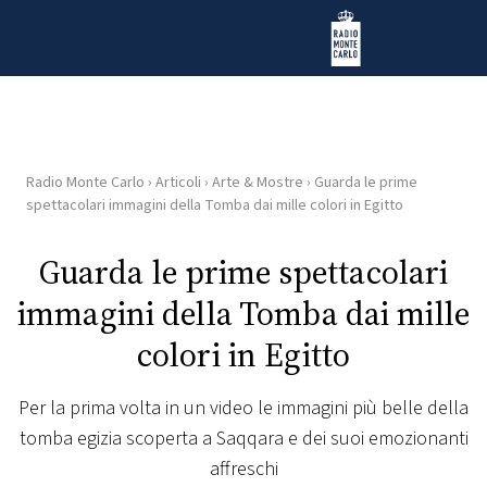
Vai al contenuto
Radio Monte Carlo
Radio Monte Carlo
›
Articoli
›
Arte & Mostre
›
Guarda le prime
HOME
spettacolari immagini della Tomba dai mille colori in Egitto
RADIO
Guarda le prime spettacolari
immagini della Tomba dai mille
WEB
RADIO
colori in Egitto
PLAYLIST
Per la prima volta in un video le immagini più belle della
tomba egizia scoperta a Saqqara e dei suoi emozionanti
NEWS
affreschi