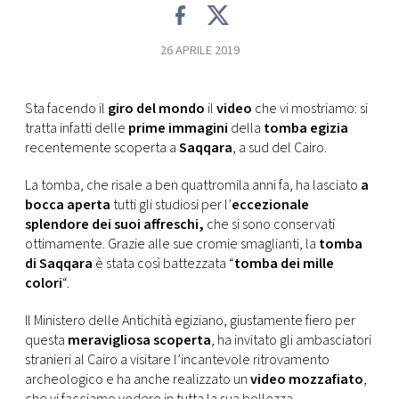
FOTO
26 APRILE 2019
CONCORSI
Sta facendo il
giro del mondo
il
video
che vi mostriamo: si
tratta infatti delle
prime immagini
della
tomba egizia
EVENTI
recentemente scoperta a
Saqqara
, a sud del Cairo.
La tomba, che risale a ben quattromila anni fa, ha lasciato
a
VIDEO
bocca aperta
tutti gli studiosi per l’
eccezionale
splendore dei suoi affreschi,
che si sono conservati
TV
ottimamente. Grazie alle sue cromie smaglianti, la
tomba
di Saqqara
è stata così battezzata “
tomba dei mille
colori
“.
PRINCIPATO
DI
Il Ministero delle Antichità egiziano, giustamente fiero per
MONACO
questa
meravigliosa scoperta
, ha invitato gli ambasciatori
stranieri al Cairo a visitare l’incantevole ritrovamento
archeologico e ha anche realizzato un
video mozzafiato
,
RMC