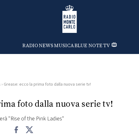
Radio Monte Carlo
RADIO
NEWS
MUSICA
BLUE NOTE
TV
s
›
Grease: ecco la prima foto dalla nuova serie tv!
rima foto dalla nuova serie tv!
olerà "Rise of the Pink Ladies"