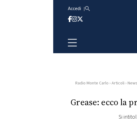
Vai al contenuto
Accedi
Radio Monte Carlo
›
Articoli
›
New
HOME
Grease: ecco la p
RADIO
Si intit
WEB
RADIO