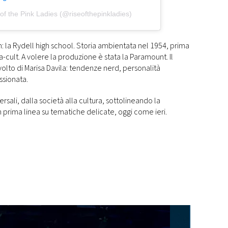
of the Pink Ladies (@riseofthepinkladies)
m: la Rydell high school. Storia ambientata nel 1954, prima
a-cult. A volere la produzione è stata la Paramount. Il
 volto di Marisa Davila: tendenze nerd, personalità
ssionata.
rsali, dalla società alla cultura, sottolineando la
 prima linea su tematiche delicate, oggi come ieri.