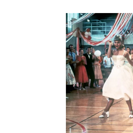
PLAYLIST
NEWS
FOTO
CONCORSI
EVENTI
VIDEO
TV
PRINCIPATO