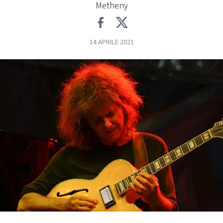
Metheny
FOTO
14 APRILE 2021
CONCORSI
EVENTI
VIDEO
TV
PRINCIPATO
DI
MONACO
RMC