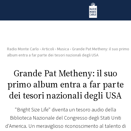
Vai al contenuto
Radio Monte Carlo
Radio Monte Carlo
›
Articoli
›
Musica
›
Grande Pat Metheny: il suo primo
HOME
album entra a far parte dei tesori nazionali degli USA
RADIO
Grande Pat Metheny: il suo
primo album entra a far parte
WEB
RADIO
dei tesori nazionali degli USA
PLAYLIST
"Bright Size Life" diventa un tesoro audio della
Biblioteca Nazionale del Congresso degli Stati Uniti
NEWS
d'America. Un meraviglioso riconoscimento al talento di