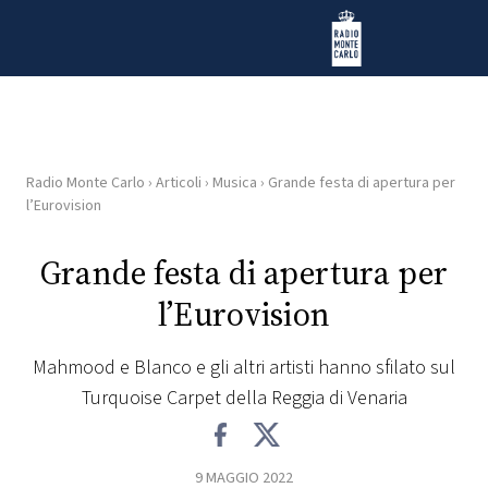
Vai al contenuto
Radio Monte Carlo
Radio Monte Carlo
›
Articoli
›
Musica
›
Grande festa di apertura per
HOME
l’Eurovision
RADIO
Grande festa di apertura per
l’Eurovision
WEB
RADIO
Mahmood e Blanco e gli altri artisti hanno sfilato sul
Turquoise Carpet della Reggia di Venaria
PLAYLIST
NEWS
9 MAGGIO 2022