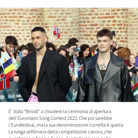
FOTO
CONCORSI
EVENTI
VIDEO
TV
PRINCIPATO
DI
E’ stata “Brividi” a chiudere la cerimonia di apertura
MONACO
dell’Eurovision Song Contest 2022. Che poi sarebbe
l’Eurofestival, ma la sua denominazione corretta è quella.
La lunga settimana della competizione canora, che
RMC