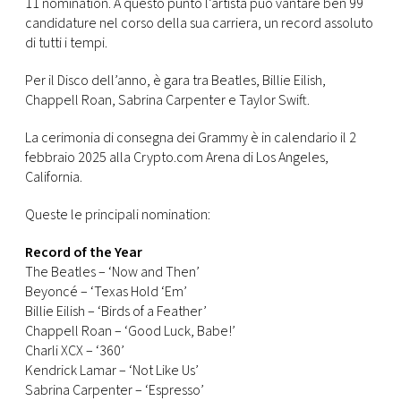
CONSIGLIA
11 nomination. A questo punto l’artista può vantare ben 99
candidature nel corso della sua carriera, un record assoluto
di tutti i tempi.
Per il Disco dell’anno, è gara tra Beatles, Billie Eilish,
Chappell Roan, Sabrina Carpenter e Taylor Swift.
La cerimonia di consegna dei Grammy è in calendario
il 2
febbraio 2025 alla Crypto.com Arena di Los Angeles,
California.
Queste le principali nomination:
Record of the Year
The Beatles – ‘Now and Then’
Beyoncé – ‘Texas Hold ‘Em’
Billie Eilish – ‘Birds of a Feather’
Chappell Roan – ‘Good Luck, Babe!’
Charli XCX – ‘360’
Kendrick Lamar – ‘Not Like Us’
Sabrina Carpenter – ‘Espresso’