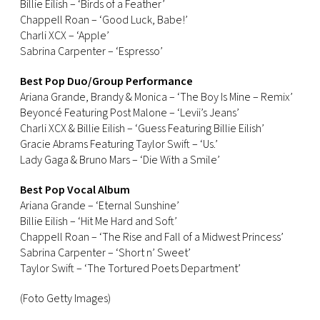
Billie Eilish – ‘Birds of a Feather’
Chappell Roan – ‘Good Luck, Babe!’
Charli XCX – ‘Apple’
Sabrina Carpenter – ‘Espresso’
Best Pop Duo/Group Performance
Ariana Grande, Brandy & Monica – ‘The Boy Is Mine – Remix’
Beyoncé Featuring Post Malone – ‘Levii’s Jeans’
Charli XCX & Billie Eilish – ‘Guess Featuring Billie Eilish’
Gracie Abrams Featuring Taylor Swift – ‘Us.’
Lady Gaga & Bruno Mars – ‘Die With a Smile’
Best Pop Vocal Album
Ariana Grande – ‘Eternal Sunshine’
Billie Eilish – ‘Hit Me Hard and Soft’
Chappell Roan – ‘The Rise and Fall of a Midwest Princess’
Sabrina Carpenter – ‘Short n’ Sweet’
Taylor Swift – ‘The Tortured Poets Department’
(Foto Getty Images)