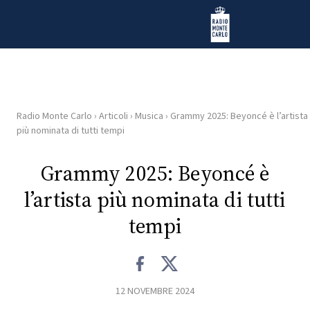
Vai al contenuto
Radio Monte Carlo
Radio Monte Carlo
›
Articoli
›
Musica
›
Grammy 2025: Beyoncé è l’artista
HOME
più nominata di tutti tempi
RADIO
Grammy 2025: Beyoncé è
l’artista più nominata di tutti
WEB
RADIO
tempi
PLAYLIST
12 NOVEMBRE 2024
NEWS