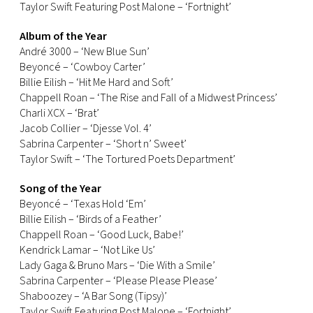
Taylor Swift Featuring Post Malone – ‘Fortnight’
Album of the Year
André 3000 – ‘New Blue Sun’
Beyoncé – ‘Cowboy Carter’
Billie Eilish – ‘Hit Me Hard and Soft’
Chappell Roan – ‘The Rise and Fall of a Midwest Princess’
Charli XCX – ‘Brat’
Jacob Collier – ‘Djesse Vol. 4’
Sabrina Carpenter – ‘Short n’ Sweet’
Taylor Swift – ‘The Tortured Poets Department’
Song of the Year
Beyoncé – ‘Texas Hold ‘Em’
Billie Eilish – ‘Birds of a Feather’
Chappell Roan – ‘Good Luck, Babe!’
Kendrick Lamar – ‘Not Like Us’
Lady Gaga & Bruno Mars – ‘Die With a Smile’
Sabrina Carpenter – ‘Please Please Please’
Shaboozey – ‘A Bar Song (Tipsy)’
Taylor Swift Featuring Post Malone – ‘Fortnight’