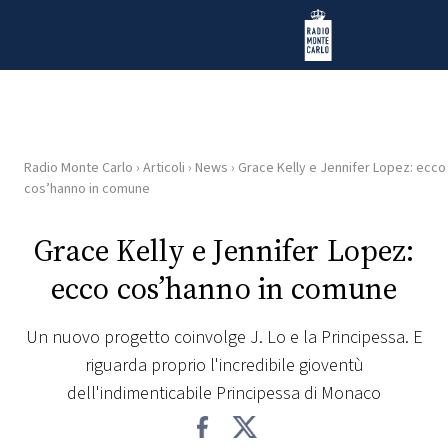
Vai al contenuto
Radio Monte Carlo
Radio Monte Carlo
›
Articoli
›
News
›
Grace Kelly e Jennifer Lopez: ecco
HOME
cos’hanno in comune
RADIO
Grace Kelly e Jennifer Lopez:
ecco cos’hanno in comune
WEB
RADIO
Un nuovo progetto coinvolge J. Lo e la Principessa. E
riguarda proprio l'incredibile gioventù
PLAYLIST
dell'indimenticabile Principessa di Monaco
NEWS