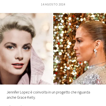
14 AGOSTO 2024
FOTO
CONCORSI
EVENTI
VIDEO
TV
PRINCIPATO
DI
MONACO
Jennifer Lopez è coinvolta in un progetto che riguarda
anche Grace Kelly.
RMC