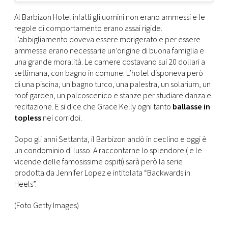
Al Barbizon Hotel infatti gli uomini non erano ammessi e le
regole di comportamento erano assai rigide.
L’abbigliamento doveva essere morigerato e per essere
ammesse erano necessarie un’origine di buona famiglia e
una grande moralità. Le camere costavano sui 20 dollari a
settimana, con bagno in comune. L’hotel disponeva però
di una piscina, un bagno turco, una palestra, un solarium, un
roof garden, un palcoscenico e stanze per studiare danza e
recitazione. E si dice che Grace Kelly ogni tanto
ballasse in
topless
nei corridoi.
Dopo gli anni Settanta, il Barbizon andò in declino e oggi è
un condominio di lusso. A raccontarne lo splendore ( e le
vicende delle famosissime ospiti) sarà però la serie
prodotta da Jennifer Lopez e intitolata “Backwards in
Heels”.
(Foto Getty Images)