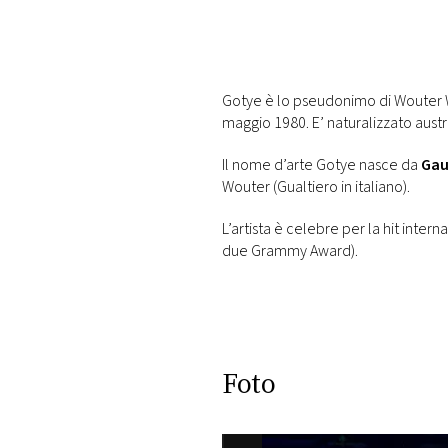
DI
MONACO
RMC
Gotye è lo pseudonimo di Wouter Wal
CONSIGLIA
maggio 1980. E’ naturalizzato austr
Il nome d’arte Gotye nasce da
Gau
Wouter (Gualtiero in italiano).
L’artista è celebre per la hit inte
due Grammy Award).
Foto