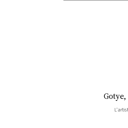
PLAYLIST
NEWS
FOTO
CONCORSI
EVENTI
VIDEO
Gotye,
TV
L'arti
PRINCIPATO