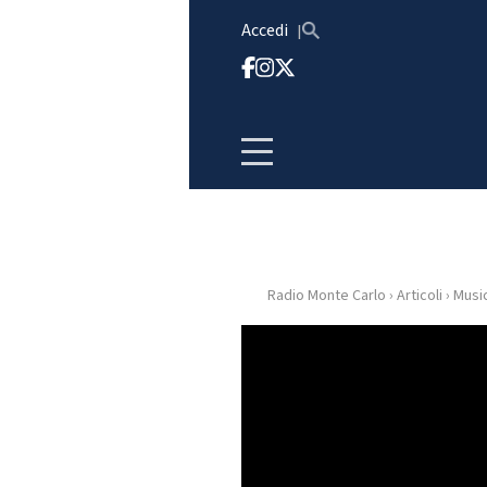
Vai al contenuto
Accedi
Radio Monte Carlo
›
Articoli
›
Musi
HOME
RADIO
WEB
RADIO