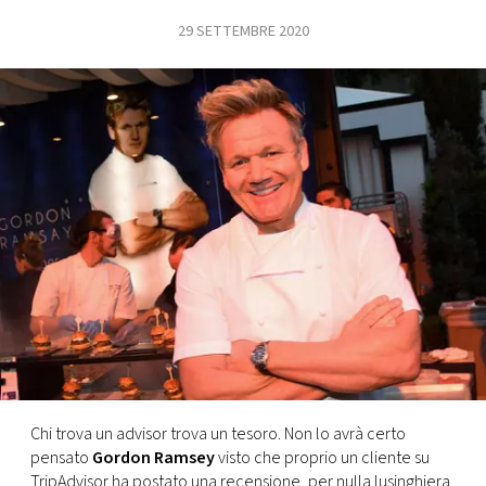
29 SETTEMBRE 2020
FOTO
CONCORSI
EVENTI
VIDEO
TV
PRINCIPATO
DI
MONACO
Chi trova un advisor trova un tesoro. Non lo avrà certo
pensato
Gordon Ramsey
visto che proprio un cliente su
RMC
TripAdvisor ha postato una recensione, per nulla lusinghiera,