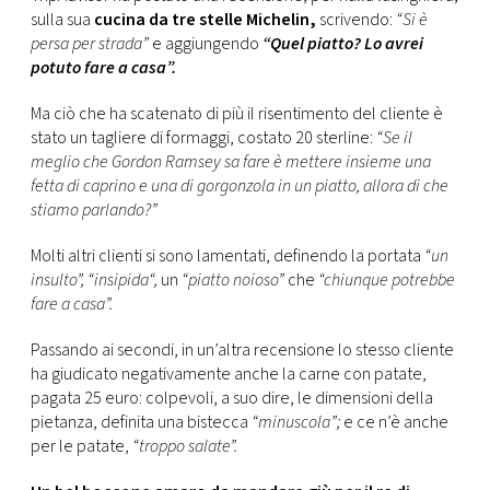
CONSIGLIA
sulla sua
cucina da tre stelle Michelin,
scrivendo:
“Si è
persa per strada”
e aggiungendo
“Quel piatto? Lo avrei
potuto fare a casa”.
Ma ciò che ha scatenato di più il risentimento del cliente è
stato un tagliere di formaggi, costato 20 sterline:
“Se il
meglio che Gordon Ramsey sa fare è mettere insieme una
fetta di caprino e una di gorgonzola in un piatto, allora di che
stiamo parlando?”
Molti altri clienti si sono lamentati, definendo la portata
“un
insulto”,
“insipida“,
un
“piatto noioso”
che
“chiunque potrebbe
fare a casa”.
Passando ai secondi, in un’altra recensione lo stesso cliente
ha giudicato negativamente anche la carne con patate,
pagata 25 euro: colpevoli, a suo dire, le dimensioni della
pietanza, definita una bistecca
“minuscola”;
e ce n’è anche
per le patate,
“troppo salate”.