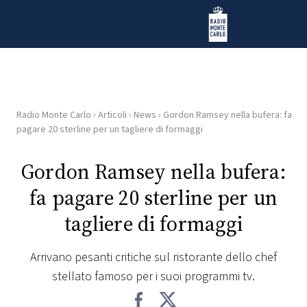
Vai al contenuto
Radio Monte Carlo
Radio Monte Carlo
›
Articoli
›
News
›
Gordon Ramsey nella bufera: fa
HOME
pagare 20 sterline per un tagliere di formaggi
RADIO
Gordon Ramsey nella bufera:
fa pagare 20 sterline per un
WEB
RADIO
tagliere di formaggi
PLAYLIST
Arrivano pesanti critiche sul ristorante dello chef
stellato famoso per i suoi programmi tv.
NEWS