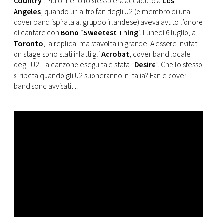
Country
”. Più o meno lo stesso era accaduto a
Los
CONSIGLIA
Angeles
, quando un altro fan degli U2 (e membro di una
cover band ispirata al gruppo irlandese) aveva avuto l’onore
di cantare con
Bono
“
Sweetest Thing
”. Lunedì 6 luglio, a
Toronto
, la replica, ma stavolta in grande. A essere invitati
on stage sono stati infatti gli
Acrobat
, cover band locale
degli U2. La canzone eseguita è stata “
Desire
”. Che lo stesso
si ripeta quando gli U2 suoneranno in Italia? Fan e cover
band sono avvisati…