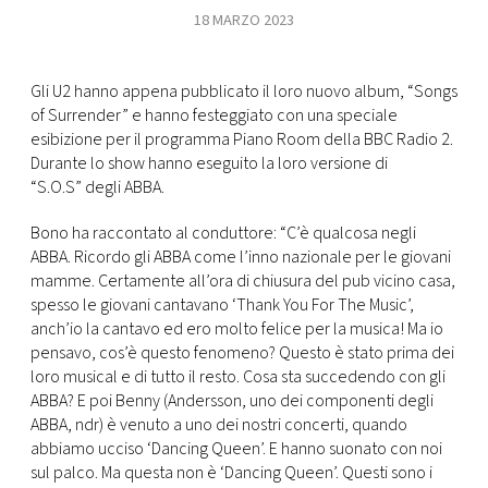
18 MARZO 2023
FOTO
Gli U2 hanno appena pubblicato il loro nuovo album, “Songs
CONCORSI
of Surrender” e hanno festeggiato con una speciale
esibizione per il programma Piano Room della BBC Radio 2.
Durante lo show hanno eseguito la loro versione di
EVENTI
“S.O.S” degli ABBA.
Bono ha raccontato al conduttore: “C’è qualcosa negli
VIDEO
ABBA. Ricordo gli ABBA come l’inno nazionale per le giovani
mamme. Certamente all’ora di chiusura del pub vicino casa,
TV
spesso le giovani cantavano ‘Thank You For The Music’,
anch’io la cantavo ed ero molto felice per la musica! Ma io
pensavo, cos’è questo fenomeno? Questo è stato prima dei
PRINCIPATO
loro musical e di tutto il resto. Cosa sta succedendo con gli
DI
ABBA? E poi Benny (Andersson, uno dei componenti degli
MONACO
ABBA, ndr) è venuto a uno dei nostri concerti, quando
abbiamo ucciso ‘Dancing Queen’. E hanno suonato con noi
RMC
sul palco. Ma questa non è ‘Dancing Queen’. Questi sono i