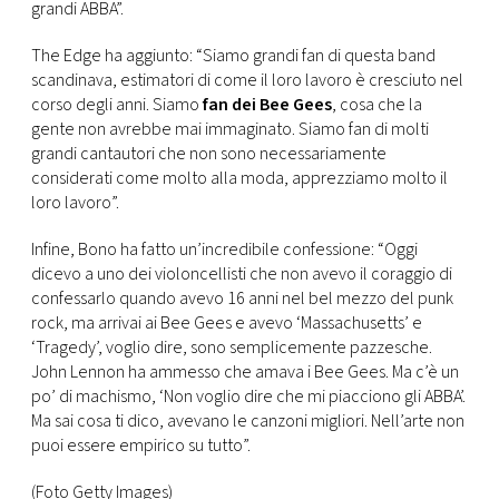
CONSIGLIA
grandi ABBA”.
The Edge ha aggiunto: “Siamo grandi fan di questa band
scandinava, estimatori di come il loro lavoro è cresciuto nel
corso degli anni. Siamo
fan dei Bee Gees
, cosa che la
gente non avrebbe mai immaginato. Siamo fan di molti
grandi cantautori che non sono necessariamente
considerati come molto alla moda, apprezziamo molto il
loro lavoro”.
Infine, Bono ha fatto un’incredibile confessione: “Oggi
dicevo a uno dei violoncellisti che non avevo il coraggio di
confessarlo quando avevo 16 anni nel bel mezzo del punk
rock, ma arrivai ai Bee Gees e avevo ‘Massachusetts’ e
‘Tragedy’, voglio dire, sono semplicemente pazzesche.
John Lennon ha ammesso che amava i Bee Gees. Ma c’è un
po’ di machismo, ‘Non voglio dire che mi piacciono gli ABBA’.
Ma sai cosa ti dico, avevano le canzoni migliori. Nell’arte non
puoi essere empirico su tutto”.
(Foto Getty Images)