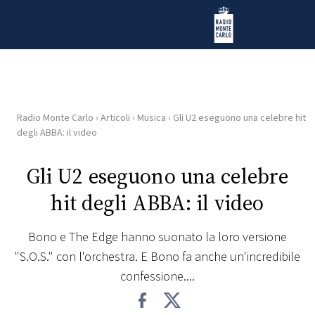
Vai al contenuto
Radio Monte Carlo
Radio Monte Carlo
›
Articoli
›
Musica
›
Gli U2 eseguono una celebre hit
HOME
degli ABBA: il video
RADIO
Gli U2 eseguono una celebre
hit degli ABBA: il video
WEB
RADIO
Bono e The Edge hanno suonato la loro versione
"S.O.S." con l'orchestra. E Bono fa anche un'incredibile
PLAYLIST
confessione....
NEWS