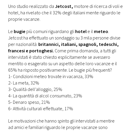
CONSIGLIA
Uno studio realizzato da
Jetcost,
motore di ricerca di voli e
hotel, ha rivelato che il 32% degli italiani mente riguardo le
proprie vacanze.
Le
bugie
più comuni riguardano gli
hotel
e il
meteo
.
Jetcost ha effettuato un sondaggio su 3 mila persone divise
per nazionalità:
britannici, italiani, spagnoli, tedeschi,
francesi e portoghesi.
Come prima domanda, a tutti gli
intervistati è stato chiesto esplicitamente se avessero
mentito o esagerato su un aspetto delle loro vacanze e il
65% ha risposto positivamente. Le bugie più frequenti?
1- Condizioni meteo trovate in vacanza, 33%
2- La meta, 32%
3- Qualità dell’alloggio, 25%
4- La quantità di alcol consumato, 23%
5- Denaro speso, 21%
6- Attività culturali effettuate, 17%
Le motivazioni che hanno spinto gli intervistati a mentire
ad amici e familiari riguardo le proprie vacanze sono