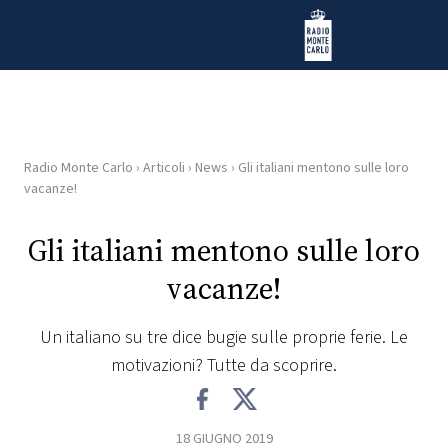
Vai al contenuto
Radio Monte Carlo
Radio Monte Carlo
›
Articoli
›
News
›
Gli italiani mentono sulle loro
HOME
vacanze!
RADIO
Gli italiani mentono sulle loro
vacanze!
WEB
RADIO
Un italiano su tre dice bugie sulle proprie ferie. Le
motivazioni? Tutte da scoprire.
PLAYLIST
NEWS
18 GIUGNO 2019