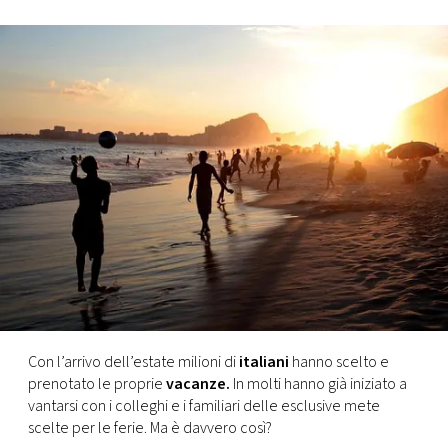
FOTO
CONCORSI
EVENTI
VIDEO
TV
PRINCIPATO
DI
Con l’arrivo dell’estate milioni di
italiani
hanno scelto e
MONACO
prenotato le proprie
vacanze.
In molti hanno già iniziato a
vantarsi con i colleghi e i familiari delle esclusive mete
scelte per le ferie. Ma è davvero così?
RMC