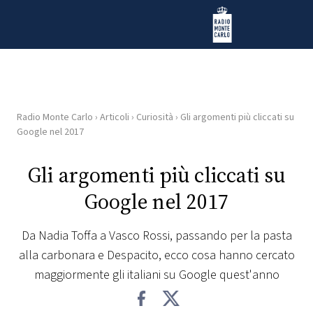
Vai al contenuto
Radio Monte Carlo
Radio Monte Carlo
›
Articoli
›
Curiosità
›
Gli argomenti più cliccati su
HOME
Google nel 2017
RADIO
Gli argomenti più cliccati su
Google nel 2017
WEB
RADIO
Da Nadia Toffa a Vasco Rossi, passando per la pasta
alla carbonara e Despacito, ecco cosa hanno cercato
PLAYLIST
maggiormente gli italiani su Google quest'anno
NEWS