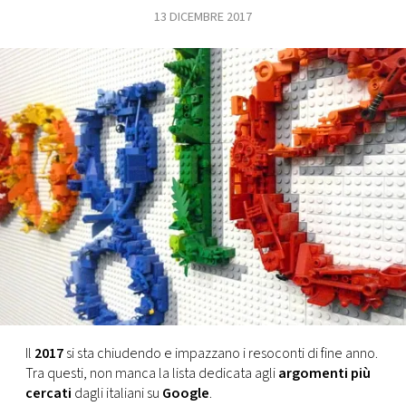
13 DICEMBRE 2017
FOTO
CONCORSI
EVENTI
VIDEO
TV
PRINCIPATO
DI
MONACO
Il
2017
si sta chiudendo e impazzano i resoconti di fine anno.
Tra questi, non manca la lista dedicata agli
argomenti più
RMC
cercati
dagli italiani su
Google
.