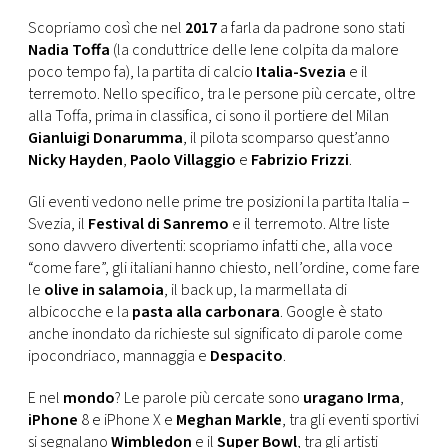
CONSIGLIA
Scopriamo così che nel
2017
a farla da padrone sono stati
Nadia Toffa
(la conduttrice delle Iene colpita da malore
poco tempo fa), la partita di calcio
Italia-Svezia
e il
terremoto. Nello specifico, tra le persone più cercate, oltre
alla Toffa, prima in classifica, ci sono il portiere del Milan
Gianluigi Donarumma
, il pilota scomparso quest’anno
Nicky Hayden
,
Paolo Villaggio
e
Fabrizio Frizzi
.
Gli eventi vedono nelle prime tre posizioni la partita Italia –
Svezia, il
Festival di Sanremo
e il terremoto. Altre liste
sono davvero divertenti: scopriamo infatti che, alla voce
“come fare”, gli italiani hanno chiesto, nell’ordine, come fare
le
olive in salamoia
, il back up, la marmellata di
albicocche e la
pasta alla carbonara
. Google è stato
anche inondato da richieste sul significato di parole come
ipocondriaco, mannaggia e
Despacito
.
E nel
mondo
? Le parole più cercate sono
uragano Irma
,
iPhone
8 e iPhone X e
Meghan Markle
, tra gli eventi sportivi
si segnalano
Wimbledon
e il
Super Bowl
, tra gli artisti