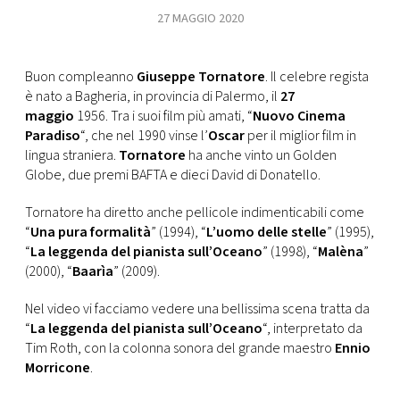
CONSIGLIA
27 MAGGIO 2020
Buon compleanno
Giuseppe Tornatore
. Il celebre regista
è nato a Bagheria, in provincia di Palermo, il
27
maggio
1956. Tra i suoi film più amati, “
Nuovo Cinema
Paradiso
“, che nel 1990 vinse l’
Oscar
per il miglior film in
lingua straniera.
Tornatore
ha anche vinto un Golden
Globe, due premi BAFTA e dieci David di Donatello.
Tornatore ha diretto anche pellicole indimenticabili come
“
Una pura formalità
” (1994), “
L’uomo delle stelle
” (1995),
“
La leggenda del pianista sull’Oceano
” (1998), “
Malèna
”
(2000), “
Baarìa
” (2009).
Nel video vi facciamo vedere una bellissima scena tratta da
“
La leggenda del pianista sull’Oceano
“, interpretato da
Tim Roth, con la colonna sonora del grande maestro
Ennio
Morricone
.