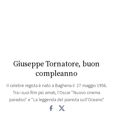
FOTO
CONCORSI
EVENTI
VIDEO
Giuseppe Tornatore, buon
TV
compleanno
PRINCIPATO
Il celebre regista è nato a Bagheria il 27 maggio 1956.
DI
Tra i suoi film più amati, l'Oscar "Nuovo cinema
MONACO
paradiso" e "La leggenda del pianista sull'Oceano"
RMC