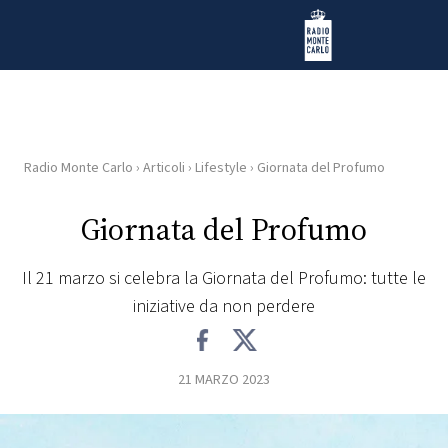
Vai al contenuto
Radio Monte Carlo
Radio Monte Carlo
›
Articoli
›
Lifestyle
›
Giornata del Profumo
HOME
Giornata del Profumo
RADIO
Il 21 marzo si celebra la Giornata del Profumo: tutte le
WEB
iniziative da non perdere
RADIO
PLAYLIST
21 MARZO 2023
NEWS