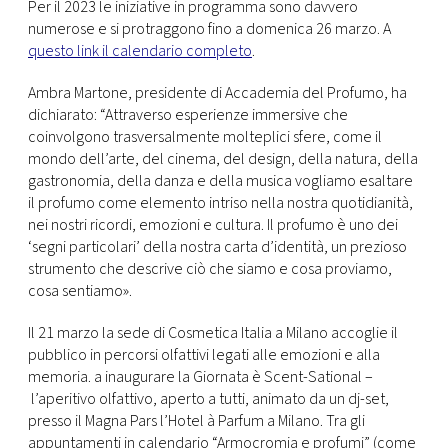
CONSIGLIA
Per il 2023 le iniziative in programma sono davvero
numerose e si protraggono fino a domenica 26 marzo. A
questo link il calendario completo
.
Ambra Martone, presidente di Accademia del Profumo, ha
dichiarato: “Attraverso esperienze immersive che
coinvolgono trasversalmente molteplici sfere, come il
mondo dell’arte, del cinema, del design, della natura, della
gastronomia, della danza e della musica vogliamo esaltare
il profumo come elemento intriso nella nostra quotidianità,
nei nostri ricordi, emozioni e cultura. Il profumo è uno dei
‘segni particolari’ della nostra carta d’identità, un prezioso
strumento che descrive ciò che siamo e cosa proviamo,
cosa sentiamo».
Il 21 marzo la sede di Cosmetica Italia a Milano accoglie il
pubblico in percorsi olfattivi legati alle emozioni e alla
memoria. a inaugurare la Giornata è Scent-Sational –
l’aperitivo olfattivo, aperto a tutti, animato da un dj-set,
presso il Magna Pars l’Hotel à Parfum a Milano. Tra gli
appuntamenti in calendario “Armocromia e profumi” (come