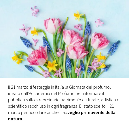
FOTO
CONCORSI
EVENTI
VIDEO
TV
Il 21 marzo si festeggia in Italia la Giornata del profumo,
ideata dall’Accademia del Profumo per informare il
PRINCIPATO
pubblico sullo straordinario patrimonio culturale, artistico e
DI
scientifico racchiuso in ogni fragranza. E’ stato scelto il 21
MONACO
marzo per ricordare anche il
risveglio primaverile della
natura
.
RMC