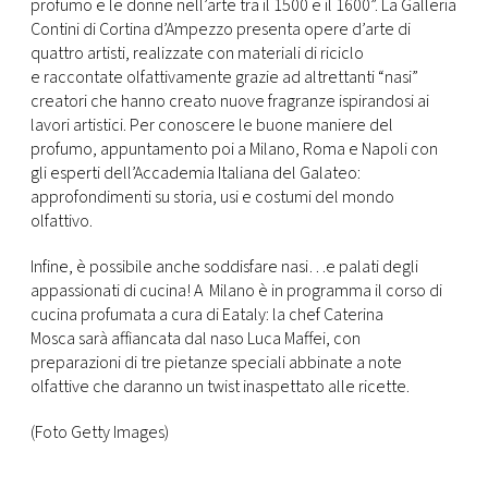
profumo e le donne nell’arte tra il 1500 e il 1600”. La Galleria
Contini di Cortina d’Ampezzo presenta opere d’arte di
quattro artisti, realizzate con materiali di riciclo
e raccontate olfattivamente grazie ad altrettanti “nasi”
creatori che hanno creato nuove fragranze ispirandosi ai
lavori artistici. Per conoscere le buone maniere del
profumo, appuntamento poi a Milano, Roma e Napoli con
gli esperti dell’Accademia Italiana del Galateo:
approfondimenti su storia, usi e costumi del mondo
olfattivo.
Infine, è possibile anche soddisfare nasi…e palati degli
appassionati di cucina! A Milano è in programma il corso di
cucina profumata a cura di Eataly: la chef Caterina
Mosca sarà affiancata dal naso Luca Maffei, con
preparazioni di tre pietanze speciali abbinate a note
olfattive che daranno un twist inaspettato alle ricette.
(Foto Getty Images)