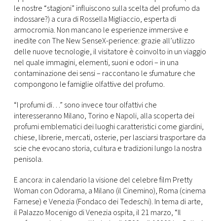
le nostre “stagioni” influiscono sulla scelta del profumo da
indossare?) a cura di Rossella Migliaccio, esperta di
armocromia. Non mancano le esperienze immersive e
inedite con The New SenseX-perience: grazie all’utilizzo
delle nuove tecnologie, il visitatore è coinvolto in un viaggio
nel quale immagini, elementi, suoni e odori – in una
contaminazione dei sensi – raccontano le sfumature che
compongono le famiglie olfattive del profumo.
“I profumi di…” sono invece tour olfattivi che
interesseranno Milano, Torino e Napoli, alla scoperta dei
profumi emblematici dei luoghi caratteristici come giardini,
chiese, librerie, mercati, osterie, per lasciarsi trasportare da
scie che evocano storia, cultura e tradizioni lungo la nostra
penisola.
E ancora: in calendario la visione del celebre film Pretty
Woman con Odorama, a Milano (il Cinemino), Roma (cinema
Farnese) e Venezia (Fondaco dei Tedeschi). In tema di arte,
il Palazzo Mocenigo di Venezia ospita, il 21 marzo, “Il