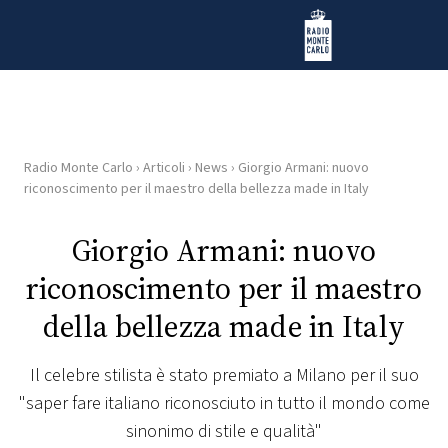
Vai al contenuto
Radio Monte Carlo
Radio Monte Carlo
›
Articoli
›
News
›
Giorgio Armani: nuovo
HOME
riconoscimento per il maestro della bellezza made in Italy
RADIO
Giorgio Armani: nuovo
riconoscimento per il maestro
WEB
RADIO
della bellezza made in Italy
PLAYLIST
Il celebre stilista è stato premiato a Milano per il suo
"saper fare italiano riconosciuto in tutto il mondo come
NEWS
sinonimo di stile e qualità"