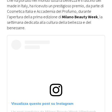
che ha portato nel mondo tutta la bellezza e il fascino del
CONSIGLIA
made in Italy, ha ricevuto un prestigioso premio, da parte di
Cosmetica Italia e Accademia del Profumo, durante
l’apertura della prima edizione di
Milano Beauty Week
, la
settimana dedicata alla cultura della bellezza e del
benessere.
Visualizza questo post su Instagram
Un post condiviso da Milano Beauty Week (@milanobeautyweek)