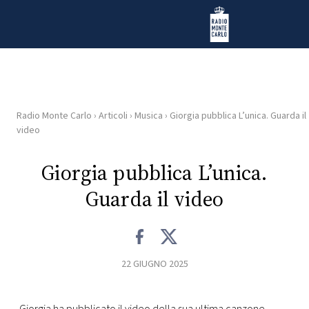
Vai al contenuto
Radio Monte Carlo
Radio Monte Carlo
›
Articoli
›
Musica
›
Giorgia pubblica L’unica. Guarda il
HOME
video
RADIO
Giorgia pubblica L’unica.
Guarda il video
WEB
RADIO
PLAYLIST
22 GIUGNO 2025
NEWS