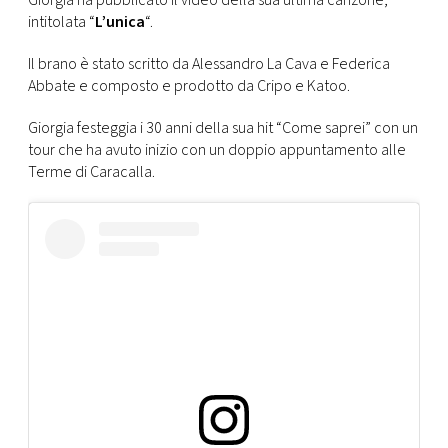
Giorgia ha pubblicato il video della sua ultima canzone,
intitolata “
L’unica
“.
FOTO
Il brano è stato scritto da Alessandro La Cava e Federica
Abbate e composto e prodotto da Cripo e Katoo.
CONCORSI
Giorgia festeggia i 30 anni della sua hit “Come saprei”
con un
tour che ha avuto inizio
con un doppio appuntamento alle
EVENTI
Terme di Caracalla.
VIDEO
TV
PRINCIPATO
DI
MONACO
RMC