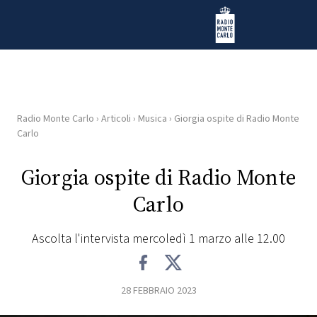
Vai al contenuto
Radio Monte Carlo
Radio Monte Carlo
›
Articoli
›
Musica
›
Giorgia ospite di Radio Monte
HOME
Carlo
RADIO
Giorgia ospite di Radio Monte
Carlo
WEB
RADIO
Ascolta l'intervista mercoledì 1 marzo alle 12.00
PLAYLIST
28 FEBBRAIO 2023
NEWS