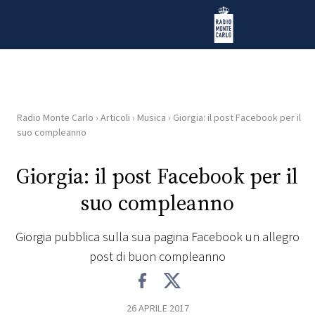
Vai al contenuto
Radio Monte Carlo
Radio Monte Carlo
›
Articoli
›
Musica
›
Giorgia: il post Facebook per il
HOME
suo compleanno
RADIO
Giorgia: il post Facebook per il
suo compleanno
WEB
RADIO
Giorgia pubblica sulla sua pagina Facebook un allegro
post di buon compleanno
PLAYLIST
NEWS
26 APRILE 2017