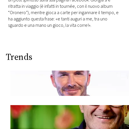
un post spiritoso sulla sua pagina Facebook. Giorgia si è
CONSIGLIA
ritratta in viaggio (è infatti in tournée, con il nuovo album
“Oronero”), mentre gioca a carte per ingannare il tempo, e
ha aggiunto questa frase: «e tanti auguri a me, tra uno
sguardo e una mano un gioco, la vita corre!».
Trends