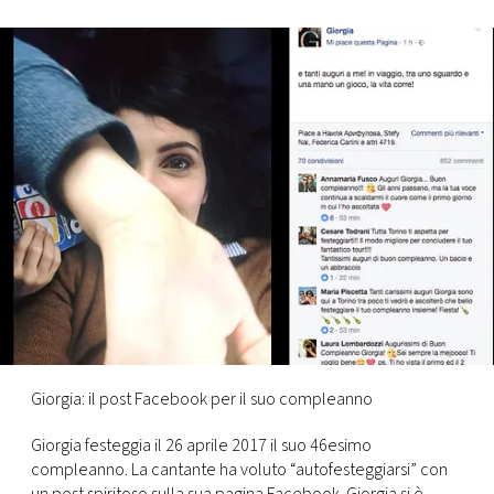
FOTO
CONCORSI
EVENTI
VIDEO
TV
PRINCIPATO
DI
Giorgia: il post Facebook per il suo compleanno
MONACO
Giorgia festeggia il 26 aprile 2017 il suo 46esimo
compleanno. La cantante ha voluto “autofesteggiarsi” con
RMC