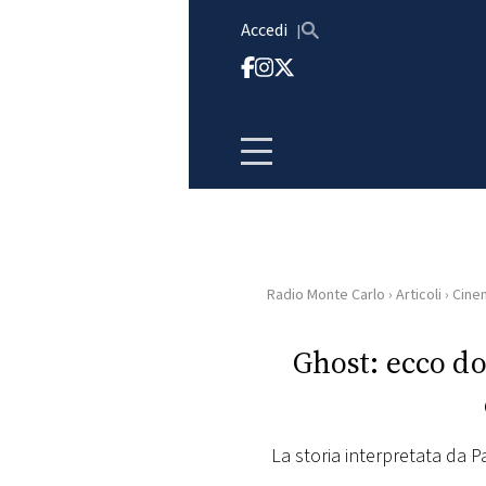
Vai al contenuto
Accedi
Radio Monte Carlo
›
Articoli
›
Cine
HOME
Ghost: ecco do
RADIO
WEB
RADIO
La storia interpretata da