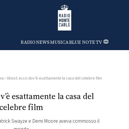
Radio Monte Carlo
RADIO
NEWS
MUSICA
BLUE NOTE
TV
ma
›
Ghost: ecco dov’è esattamente la casa del celebre film
v’è esattamente la casa del
celebre film
 Patrick Swayze e Demi Moore aveva commosso il