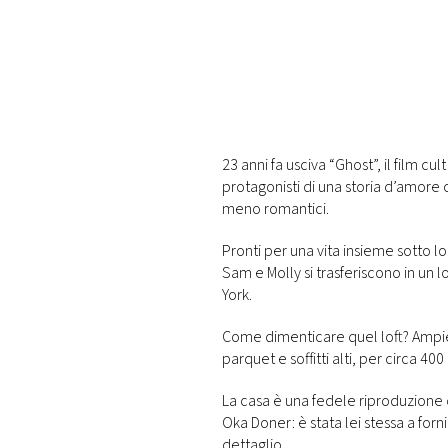
PLAYLIST
NEWS
FOTO
23 anni fa usciva “Ghost”, il film c
protagonisti di una storia d’amore
CONCORSI
meno romantici.
Pronti per una vita insieme sotto l
EVENTI
Sam e Molly si trasferiscono in un l
York.
VIDEO
Come dimenticare quel loft? Ampie f
parquet e soffitti alti, per circa 40
TV
La casa è una fedele riproduzione d
Oka Doner: è stata lei stessa a forn
PRINCIPATO
dettaglio.