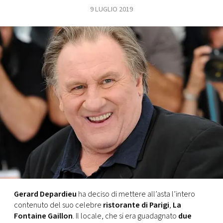
9 LUGLIO 2019
FOTO
CONCORSI
EVENTI
VIDEO
TV
PRINCIPATO
DI
MONACO
Gerard Depardieu
ha deciso di mettere all’asta l’intero
contenuto del suo celebre
ristorante di Parigi
,
La
RMC
Fontaine Gaillon
. Il locale, che si era guadagnato
due