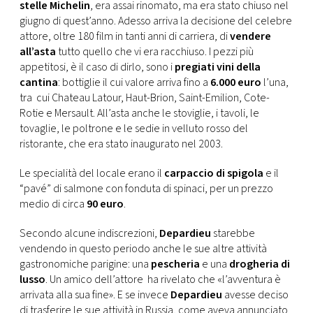
CONSIGLIA
stelle Michelin
, era assai rinomato, ma era stato chiuso nel
giugno di quest’anno. Adesso arriva la decisione del celebre
attore, oltre 180 film in tanti anni di carriera, di
vendere
all’asta
tutto quello che vi era racchiuso. I pezzi più
appetitosi, è il caso di dirlo, sono i
pregiati vini della
cantina
: bottiglie il cui valore arriva fino a
6.000 euro
l’una,
tra cui Chateau Latour, Haut-Brion, Saint-Emilion, Cote-
Rotie e Mersault. All’asta anche le stoviglie, i tavoli, le
tovaglie, le poltrone e le sedie in velluto rosso del
ristorante, che era stato inaugurato nel 2003.
Le specialità del locale erano il
carpaccio di spigola
e il
“pavé” di salmone con fonduta di spinaci, per un prezzo
medio di circa
90 euro
.
Secondo alcune indiscrezioni,
Depardieu
starebbe
vendendo in questo periodo anche le sue altre attività
gastronomiche parigine: una
pescheria
e una
drogheria di
lusso
. Un amico dell’attore ha rivelato che «l’avventura è
arrivata alla sua fine». E se invece
Depardieu
avesse deciso
di trasferire le sue attività in Russia, come aveva annunciato