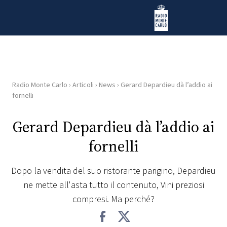
Vai al contenuto
Radio Monte Carlo
Radio Monte Carlo
›
Articoli
›
News
›
Gerard Depardieu dà l’addio ai
HOME
fornelli
RADIO
Gerard Depardieu dà l’addio ai
fornelli
WEB
RADIO
Dopo la vendita del suo ristorante parigino, Depardieu
ne mette all'asta tutto il contenuto, Vini preziosi
PLAYLIST
compresi. Ma perché?
NEWS