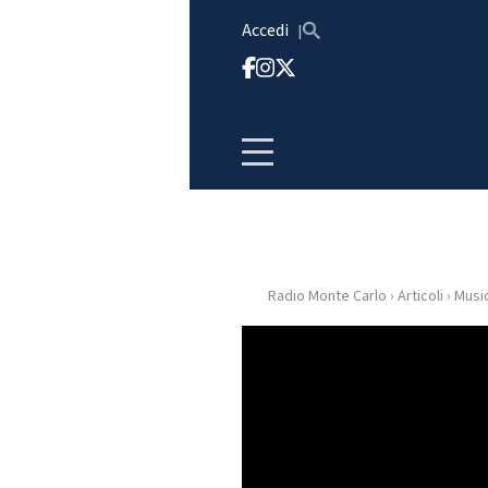
Vai al contenuto
Accedi
Radio Monte Carlo
›
Articoli
›
Musi
HOME
RADIO
WEB
RADIO