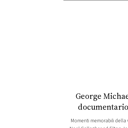
PLAYLIST
NEWS
FOTO
CONCORSI
EVENTI
VIDEO
George Michael
documentario 
TV
Momenti memorabili della vi
PRINCIPATO