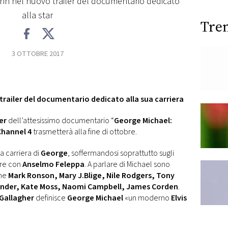
hn nel nuovo trailer del documentario dedicato
alla star
Tre
3 OTTOBRE 2017
railer del documentario dedicato alla sua carriera
er
dell’attesissimo documentario “
George Michael:
Channel 4
trasmetterà alla fine di ottobre.
a carriera di
George
, soffermandosi soprattutto sugli
ore con
Anselmo Feleppa
. A parlare di Michael sono
ome
Mark Ronson, Mary J.Blige, Nile Rodgers, Tony
onder, Kate Moss, Naomi Campbell, James Corden
.
Gallagher
definisce
George Michael
«un moderno
Elvis