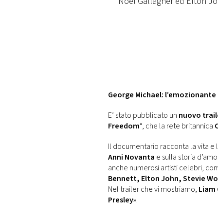
Noel Gallagher ed Elton Jo
DI
MONACO
RMC
CONSIGLIA
George Michael: l’emozionante t
E’ stato pubblicato un
nuovo trail
Freedom
“, che la rete britannica
Il documentario racconta la vita e l
Anni Novanta
e sulla storia d’am
anche numerosi artisti celebri, c
Bennett, Elton John, Stevie W
Nel trailer che vi mostriamo,
Liam 
Presley
».