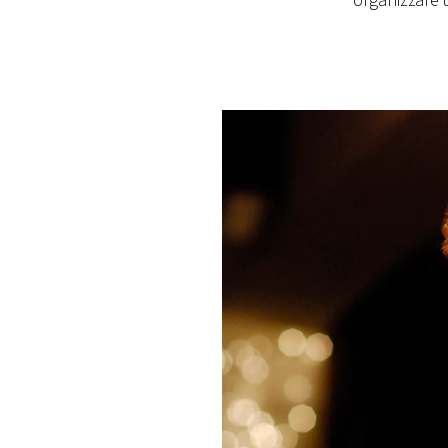
organizzare 
PLAYLIST
NEWS
FOTO
CONCORSI
EVENTI
VIDEO
TV
PRINCIPATO