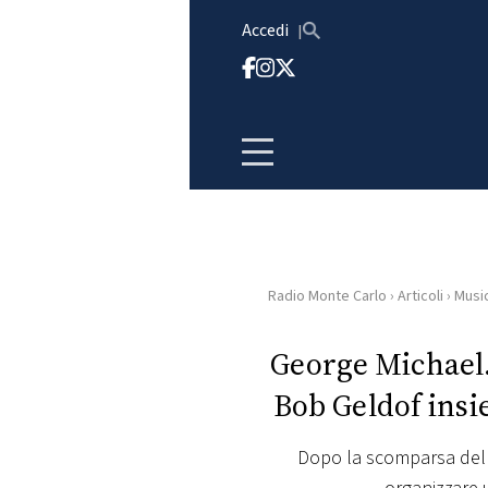
Vai al contenuto
Accedi
Radio Monte Carlo
›
Articoli
›
Musi
HOME
George Michael.
RADIO
Bob Geldof insi
WEB
RADIO
Dopo la scomparsa del c