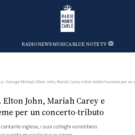
Radio Monte Carlo
RADIO
NEWS
MUSICA
BLUE NOTE
TV
ca
›
George Michael. Elton John, Mariah Carey e Bob Geldof insieme per un 
 Elton John, Mariah Carey e
eme per un concerto-tributo
antante inglese, i suoi colleghi vorrebbero