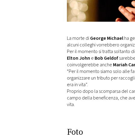
DI
MONACO
RMC
CONSIGLIA
La morte di
George Michael
ha ge
alcuni colleghi vorrebbero organi
Per il momento si tratta soltanto di
Elton John
e
Bob Geldof
sarebber
coinvolgerebbe anche
Mariah Ca
“Per il momento siamo solo alle fasi
organizzare un tributo per raccogl
era in vita”.
Proprio dopo la scomparsa del cantant
campo della beneficenza, che avev
vita.
Foto