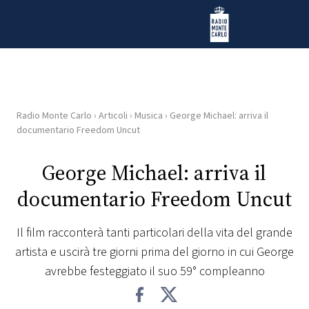
Vai al contenuto
Radio Monte Carlo
Radio Monte Carlo
›
Articoli
›
Musica
›
George Michael: arriva il
HOME
documentario Freedom Uncut
RADIO
George Michael: arriva il
documentario Freedom Uncut
WEB
RADIO
Il film racconterà tanti particolari della vita del grande
artista e uscirà tre giorni prima del giorno in cui George
PLAYLIST
avrebbe festeggiato il suo 59° compleanno
NEWS