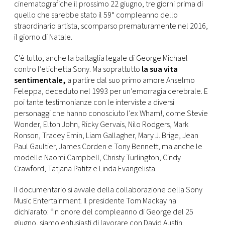
CONSIGLIA
cinematografiche il prossimo 22 giugno, tre giorni prima di
quello che sarebbe stato il 59° compleanno dello
straordinario artista, scomparso prematuramente nel 2016,
il giorno di Natale.
C’è tutto, anche la battaglia legale di George Michael
contro l’etichetta Sony. Ma soprattutto
la sua vita
sentimentale,
a partire dal suo primo amore Anselmo
Feleppa, deceduto nel 1993 per un’emorragia cerebrale. E
poi tante testimonianze con le interviste a diversi
personaggi che hanno conosciuto l’ex Wham!, come Stevie
Wonder, Elton John, Ricky Gervais, Nilo Rodgers, Mark
Ronson, Tracey Emin, Liam Gallagher, Mary J. Brige, Jean
Paul Gaultier, James Corden e Tony Bennett, ma anche le
modelle Naomi Campbell, Christy Turlington, Cindy
Crawford, Tatjana Patitz e Linda Evangelista.
Il documentario si avvale della collaborazione della Sony
Music Entertainment. Il presidente Tom Mackay ha
dichiarato: “In onore del compleanno di George del 25
giugno, siamo entusiasti di lavorare con David Austin.