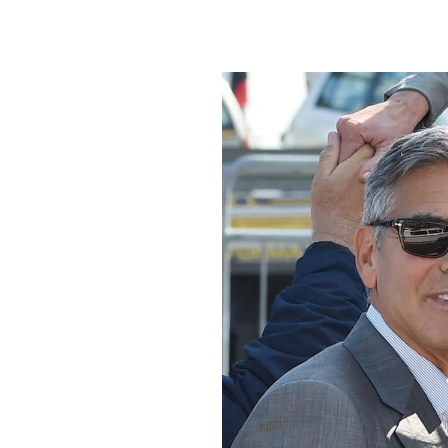
PLAYLIST
NEWS
FOTO
CONCORSI
EVENTI
VIDEO
TV
PRINCIPATO