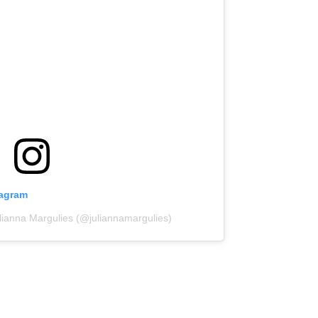
tagram
lianna Margulies (@juliannamargulies)