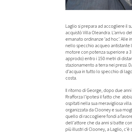
DI
MONACO
RMC
Laglio si prepara ad accogliere il 
CONSIGLIA
acquistò Villa Oleandra. L’arrivo de
emanato ordinanze ‘ad hoc’. Alle i
nello specchio acqueo antistante l
motore con potenza superiore a 3 
approdo) entro i 150 metri di distanz
stazionamento a terra nei pressi. D
d’acqua in tutto lo specchio di lago
costa.
Il ritorno di George, dopo due anni
Rrafforza l’ipotesi il fatto che abb
ospitati nella sua meravigliosa vill
organizzata da Clooney e sua mogl
quello di raccogliere fondi a favor
dell’attore che da anni si batte cont
più illustri di Clooney, a Laglio, c’