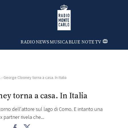
Radio Monte Carlo
RADIO
NEWS
MUSICA
BLUE NOTE
TV
s
›
George Clooney torna a casa. In Italia
ey torna a casa. In Italia
ritorno dell'attore sul lago di Como. E intanto una
x partner rivela che...