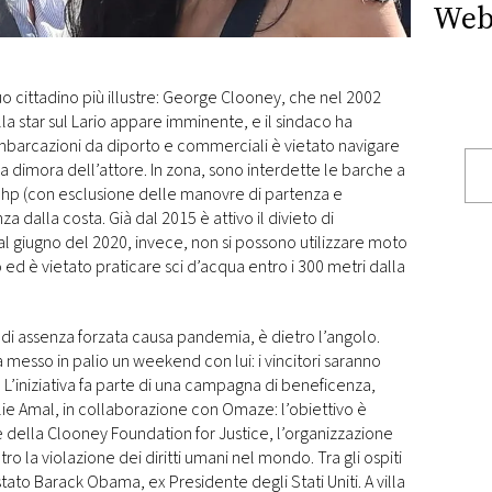
Web
suo cittadino più illustre: George Clooney, che nel 2002
lla star sul Lario appare imminente, e il sindaco ha
mbarcazioni da diporto e commerciali è vietato navigare
a dimora dell’attore. In zona, sono interdette le barche a
hp (con esclusione delle manovre di partenza e
a dalla costa. Già dal 2015 è attivo il divieto di
al giugno del 2020, invece, non si possono utilizzare moto
 ed è vietato praticare sci d’acqua entro i 300 metri dalla
 di assenza forzata causa pandemia, è dietro l’angolo.
ia messo in palio un weekend con lui: i vincitori saranno
a. L’iniziativa fa parte di una campagna di beneficenza,
ie Amal, in collaborazione con Omaze: l’obiettivo è
e della Clooney Foundation for Justice, l’organizzazione
ro la violazione dei diritti umani nel mondo. Tra gli ospiti
è stato Barack Obama, ex Presidente degli Stati Uniti. A villa