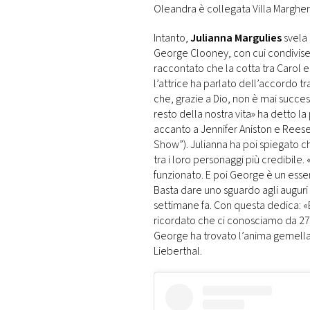
Oleandra è collegata Villa Margheri
Intanto,
Julianna Margulies
svela 
George Clooney, con cui condivise il
raccontato che la cotta tra Carol e
l’attrice ha parlato dell’accordo t
che, grazie a Dio, non è mai succe
resto della nostra vita» ha detto 
accanto a Jennifer Aniston e Rees
Show”). Julianna ha poi spiegato c
tra i loro personaggi più credibile
funzionato. E poi George è un esser
Basta dare uno sguardo agli auguri 
settimane fa. Con questa dedica: 
ricordato che ci conosciamo da 27 
George ha trovato l’anima gemella
Lieberthal.