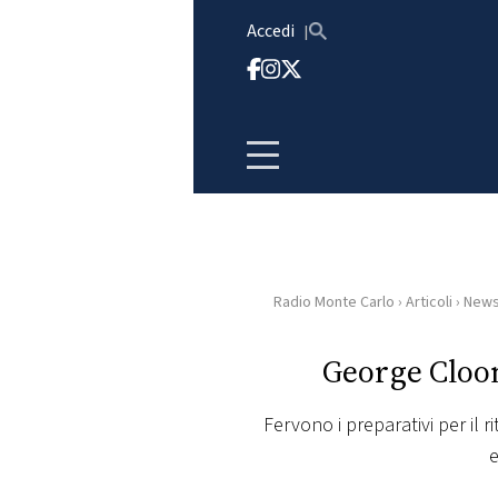
Vai al contenuto
Accedi
Radio Monte Carlo
›
Articoli
›
New
HOME
George Cloon
RADIO
Fervono i preparativi per il 
WEB
e
RADIO