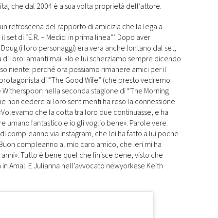
ta, che dal 2004 è a sua volta proprietà dell’attore.
un retroscena del rapporto di amicizia che la lega a
 set di “E.R. – Medici in prima linea”’. Dopo aver
 Doug (i loro personaggi) era vera anche lontano dal set,
ra di loro: amanti mai. «Io e lui scherziamo sempre dicendo
sso niente: perché ora possiamo rimanere amici per il
la protagonista di “The Good Wife” (che presto vedremo
e Witherspoon nella seconda stagione di “The Morning
he non cedere ai loro sentimenti ha reso la connessione
. «Volevamo che la cotta tra loro due continuasse, e ha
e umano fantastico e io gli voglio bene». Parole vere.
di compleanno via Instagram, che lei ha fatto a lui poche
«Buon compleanno al mio caro amico, che ieri mi ha
anni». Tutto è bene quel che finisce bene, visto che
 in Amal. E Julianna nell’avvocato newyorkese Keith