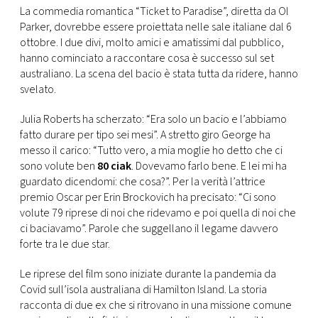
CONSIGLIA
La commedia romantica “Ticket to Paradise”, diretta da Ol
Parker, dovrebbe essere proiettata nelle sale italiane dal 6
ottobre. I due divi, molto amici e amatissimi dal pubblico,
hanno cominciato a raccontare cosa è successo sul set
australiano. La scena del bacio è stata tutta da ridere, hanno
svelato.
Julia Roberts ha scherzato: “Era solo un bacio e l’abbiamo
fatto durare per tipo sei mesi”. A stretto giro George ha
messo il carico: “Tutto vero, a mia moglie ho detto che ci
sono volute ben
80 ciak
. Dovevamo farlo bene. E lei mi ha
guardato dicendomi: che cosa?”. Per la verità l’attrice
premio Oscar per Erin Brockovich ha precisato: “Ci sono
volute 79 riprese di noi che ridevamo e poi quella di noi che
ci baciavamo”. Parole che suggellano il legame davvero
forte tra le due star.
Le riprese del film sono iniziate durante la pandemia da
Covid sull’isola australiana di Hamilton Island. La storia
racconta di due ex che si ritrovano in una missione comune