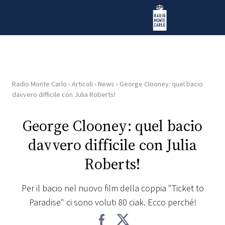
Vai al contenuto
Radio Monte Carlo
Radio Monte Carlo
›
Articoli
›
News
›
George Clooney: quel bacio
HOME
davvero difficile con Julia Roberts!
RADIO
George Clooney: quel bacio
davvero difficile con Julia
WEB
RADIO
Roberts!
PLAYLIST
Per il bacio nel nuovo film della coppia "Ticket to
Paradise" ci sono voluti 80 ciak. Ecco perché!
NEWS