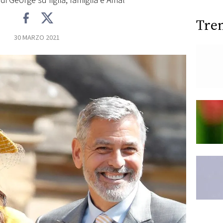
di George su figlia, famiglia e Amal
Tre
30 MARZO 2021