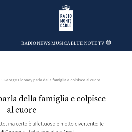
Radio Monte Carlo
RADIO
NEWS
MUSICA
BLUE NOTE
TV
s
›
George Clooney parla della famiglia e colpisce al cuore
rla della famiglia e colpisce
al cuore
to, ma certo è affettuoso e molto divertente: le