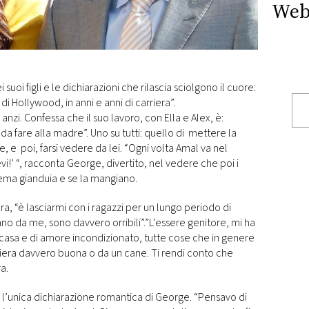
Web
uoi figli e le dichiarazioni che rilascia sciolgono il cuore:
di Hollywood, in anni e anni di carriera”.
nzi. Confessa che il suo lavoro, con Ella e Alex, è:
da fare alla madre”. Uno su tutti: quello di mettere la
, e poi, farsi vedere da lei. “Ogni volta Amal va nel
i!’ “, racconta George, divertito, nel vedere che poi i
rema gianduia e se la mangiano.
, “è lasciarmi con i ragazzi per un lungo periodo di
 da me, sono davvero orribili”.”L’essere genitore, mi ha
casa e di amore incondizionato, tutte cose che in genere
riera davvero buona o da un cane. Ti rendi conto che
a.
è l’unica dichiarazione romantica di George. “Pensavo di