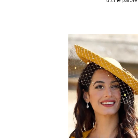
ultime parole 
PLAYLIST
NEWS
FOTO
CONCORSI
EVENTI
VIDEO
TV
PRINCIPATO