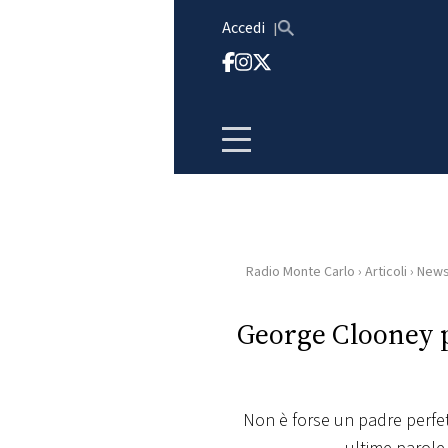
Vai al contenuto
Accedi
Radio Monte Carlo
›
Articoli
›
New
HOME
George Clooney pa
RADIO
WEB
RADIO
Non è forse un padre perfet