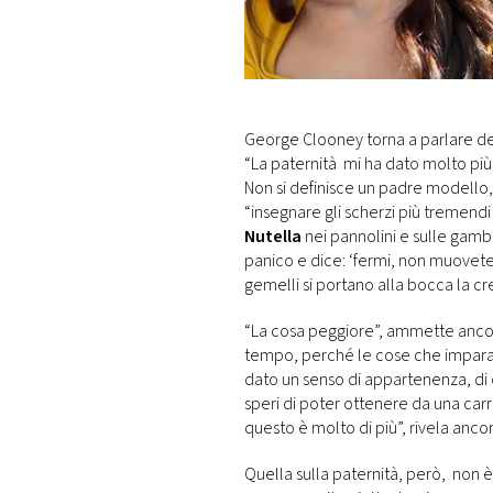
DI
MONACO
RMC
CONSIGLIA
George Clooney torna a parlare dei s
“La paternità mi ha dato molto più 
Non si definisce un padre modello, a
“insegnare gli scherzi più tremendi 
Nutella
nei pannolini e sulle gambe
panico e dice: ‘fermi, non muovetev
gemelli si portano alla bocca la c
“La cosa peggiore”, ammette ancora
tempo, perché le cose che imparano
dato un senso di appartenenza, di 
speri di poter ottenere da una car
questo è molto di più”, rivela ancor
Quella sulla paternità, però, non 