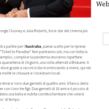
Web
orge Clooney e Julia Roberts, tra le star del cinema più
i a partire per l
‘Australia
, paese scelto per le riprese
cket to Paradise”. Non partiranno soli, ma con tutta la
iù semplici, complice la pandemia dovranno rispettare
uarantena di 14 giorni, una volta atterrati a Brisbane. A
ve grazie a vaccini si sta ricominciando a vivere, qui nel
 molte le chiusure e i lockdown locali.
Amal e i loro due gemelli di quattro anni. A fianco della
 con i loro tre figli. Due gemelli di 16 anni e il piccolo di
bbio una bella e nutrita comitiva familiare che volerà
po’ di tempo.