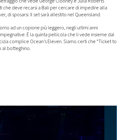
ometraggio che vede George Clooney e Julia Roberts
ti che deve recarsi a Bali per cercare di impedire alla
ever, di sposarsi. Il set sarà allestito nel Queensland.
torno ad un copione più leggero, negli ultimi anni
mpegnative. È la quinta pellicola che li vede insieme dal
icizia complice Ocean’s Eleven. Siamo certi che “Ticket to
o al botteghino.