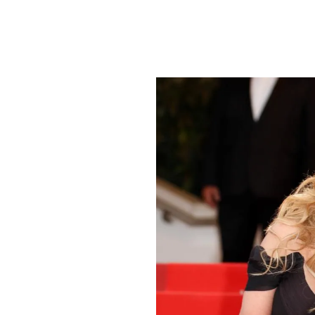
PLAYLIST
NEWS
FOTO
CONCORSI
EVENTI
VIDEO
TV
PRINCIPATO