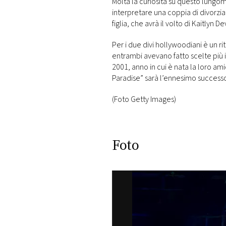
Molta la curiosità su questo lung
interpretare una coppia di divorzia
figlia, che avrà il volto di Kaitlyn D
Per i due divi hollywoodiani è un ri
entrambi avevano fatto scelte più i
2001, anno in cui è nata la loro am
Paradise” sarà l’ennesimo success
(Foto Getty Images)
Foto