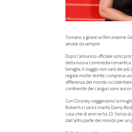
DI
MONACO
RMC
CONSIGLIA
Tornano a girare un film insieme Ge
amate da sempre.
Dopo l’annuncio ufficiale sono pront
della nuova commedia romantica “Ti
famiglia. Il viaggio non sarà dei p
regole molte strette compresa una q
differenza del mondo occidentale do
continente dei canguri sono ancora
Con Clooney viaggeranno la moglie 
Roberts ci sarà il marito Danny Moder
casa che di anni ne ha 13. Senza du
dall’altra parte del mondo per un 