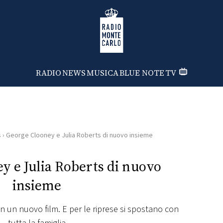
Radio Monte Carlo
RADIO
NEWS
MUSICA
BLUE NOTE
TV
s
›
George Clooney e Julia Roberts di nuovo insieme
y e Julia Roberts di nuovo
insieme
e in un nuovo film. E per le riprese si spostano con