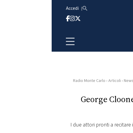
Vai al contenuto
Accedi
Radio Monte Carlo
›
Articoli
›
New
HOME
George Cloone
RADIO
WEB
RADIO
I due attori pronti a recitar