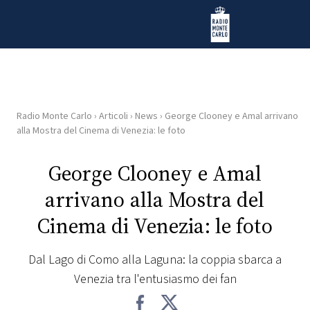
Vai al contenuto
Radio Monte Carlo
Radio Monte Carlo
›
Articoli
›
News
›
George Clooney e Amal arrivano
HOME
alla Mostra del Cinema di Venezia: le foto
RADIO
George Clooney e Amal
arrivano alla Mostra del
WEB
RADIO
Cinema di Venezia: le foto
PLAYLIST
Dal Lago di Como alla Laguna: la coppia sbarca a
Venezia tra l'entusiasmo dei fan
NEWS