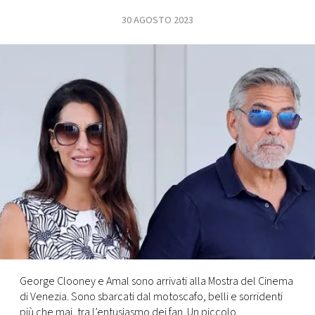
30 AGOSTO 2023
FOTO
CONCORSI
EVENTI
VIDEO
TV
PRINCIPATO
DI
MONACO
George Clooney e Amal sono arrivati alla Mostra del Cinema
di Venezia. Sono sbarcati dal motoscafo, belli e sorridenti
RMC
più che mai, tra l’entusiasmo dei fan. Un piccolo