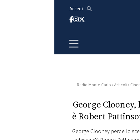
Vai al contenuto
Accedi
Radio Monte Carlo
›
Articoli
›
Cine
HOME
George Clooney, b
RADIO
è Robert Pattinso
WEB
RADIO
George Clooney perde lo sce