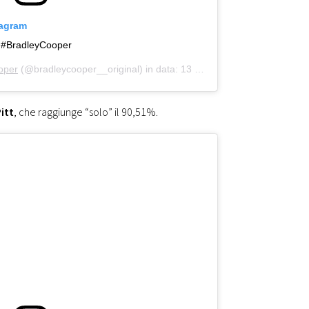
tagram
? #BradleyCooper
oper
(@bradleycooper__original) in data:
13 Nov 2019 alle ore 2:06 PST
itt
, che raggiunge “solo” il 90,51%.