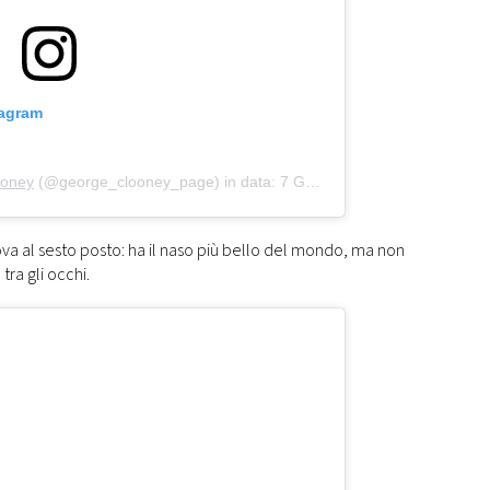
tagram
ooney
(@george_clooney_page) in data:
7 Gen 2015 alle ore 9:27 PST
rova al sesto posto: ha il naso più bello del mondo, ma non
tra gli occhi.