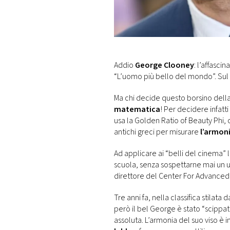
DI
MONACO
RMC
CONSIGLIA
Addio
George Clooney
: l’affasci
“L’uomo più bello del mondo”. Sul 
Ma chi decide questo borsino della 
matematica
! Per decidere infatti
usa la Golden Ratio of Beauty Phi,
antichi greci per misurare
l’armon
Ad applicare ai “belli del cinema”
scuola, senza sospettarne mai un u
direttore del Center For Advanced 
Tre anni fa, nella classifica stilata
però il bel George è stato “scippa
assoluta. L’armonia del suo viso è 