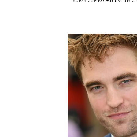
adesso c'è Robert Pattinson.
PLAYLIST
NEWS
FOTO
CONCORSI
EVENTI
VIDEO
TV
PRINCIPATO