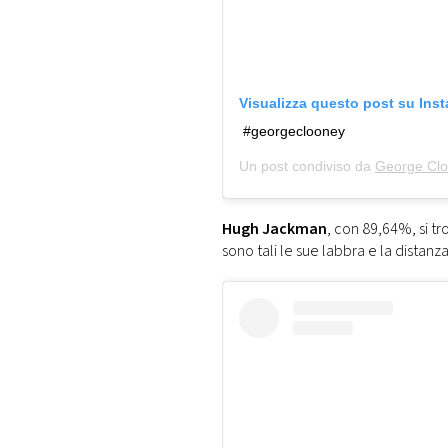
Visualizza questo post su Ins
#georgeclooney
Un post condiviso da
George Cl
Hugh Jackman
, con 89,64%, si t
sono tali le sue labbra e la distanza 