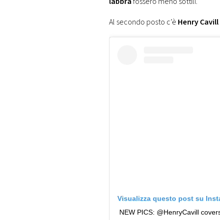
labbra
fossero meno sottili.
Al secondo posto c’è
Henry Cavill
Visualizza questo post su Ins
‪NEW PICS: @HenryCavill covers