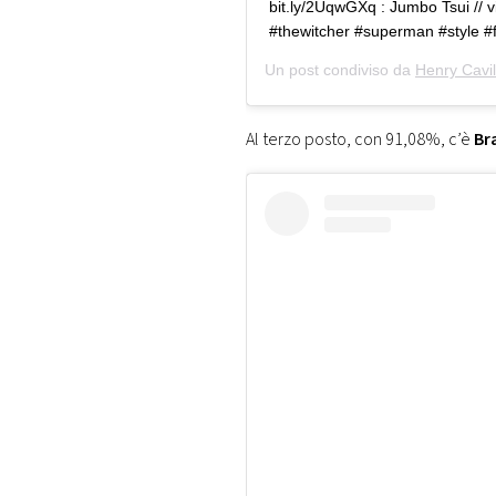
bit.ly/2UqwGXq : Jumbo Tsui ‬//
#thewitcher #superman #style #
Un post condiviso da
Henry Cavi
Al terzo posto, con 91,08%, c’è
Br