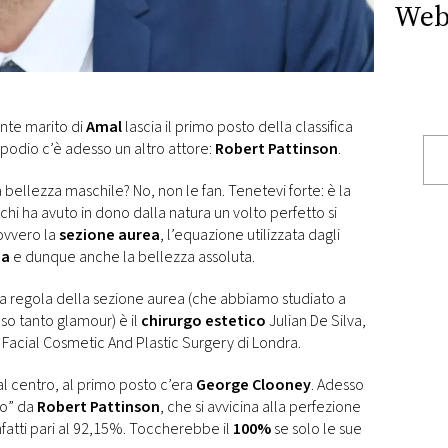
Web
nante marito di
Amal
lascia il primo posto della classifica
podio c’è adesso un altro attore:
Robert Pattinson
.
bellezza maschile? No, non le fan. Tenetevi forte: è la
 chi ha avuto in dono dalla natura un volto perfetto si
 ovvero la
sezione aurea
, l’equazione utilizzata dagli
ia
e dunque anche la bellezza assoluta.
 la regola della sezione aurea (che abbiamo studiato a
so tanto glamour) è il
chirurgo estetico
Julian De Silva,
Facial Cosmetic And Plastic Surgery di Londra.
 dal centro, al primo posto c’era
George Clooney
. Adesso
to” da
Robert Pattinson
, che si avvicina alla perfezione
infatti pari al 92,15%. Toccherebbe il
100%
se solo le sue