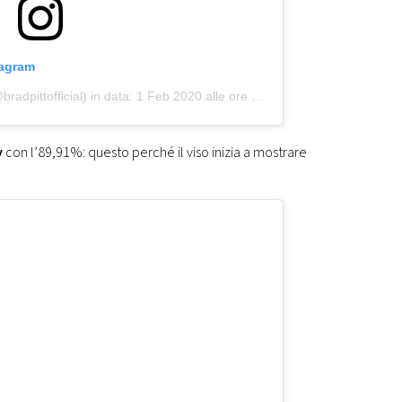
tagram
radpittofflcial)
in data:
1 Feb 2020 alle ore 9:10 PST
y
con l’89,91%: questo perché il viso inizia a mostrare