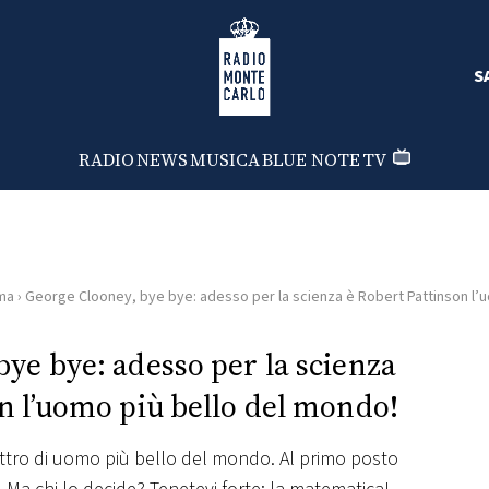
Radio Monte Carlo
S
RADIO
NEWS
MUSICA
BLUE NOTE
TV
ma
›
George Clooney, bye bye: adesso per la scienza è Robert Pattinson l’
ye bye: adesso per la scienza
n l’uomo più bello del mondo!
ttro di uomo più bello del mondo. Al primo posto