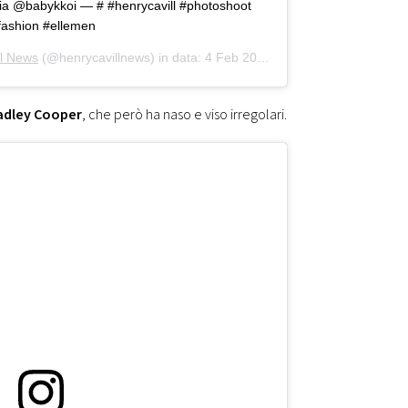
 via @babykkoi — # #henrycavill #photoshoot
fashion #ellemen
ll News
(@henrycavillnews) in data:
4 Feb 2020 alle ore 11:25 PST
adley Cooper
, che però ha naso e viso irregolari.