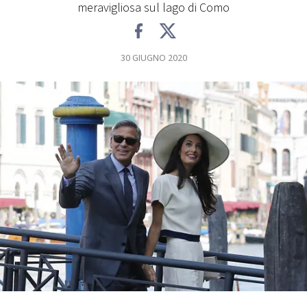
meravigliosa sul lago di Como
FOTO
30 GIUGNO 2020
CONCORSI
EVENTI
VIDEO
TV
PRINCIPATO
DI
MONACO
RMC