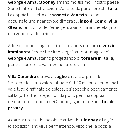
CONSIGLIA
George
e
Amal Clooney
amano moltissimo il nostro paese.
Sono tante le dichiarazioni d’affetto da parte loro all’
Italia
.
La coppia ha scelto di
sposarsi a Venezia
. Ha poi
acquistato una incantevole dimora sul
lago di Como
,
Villa
Oleandra
. E, durante l’emergenza virus, ha anche elargito
una generosa donazione.
Adesso, come a fugare le indiscrezioni su un loro
divorzio
imminente
(voce che circola ogni tanto sui magazine),
George e Amal
stanno progettando di
tornare in Italia
,
per trascorrere le vacanze nella loro villa.
Villa Oleandra
si trova a
Laglio
e risale ai primi del
Settecento. Il suo valore attuale è di 10 milioni di euro, ma li
vale tutti: è raffinata ed estesa, e si specchia poeticamente
sul lago. Inoltre, pregio non da poco per una coppia
celebre come quella dei Clooney, garantisce una
totale
privacy
.
A dare la notizia del possibile arrivo dei
Clooney
a Laglio
(disposizioni anti virus permettendo, visto che la coppia