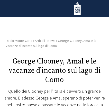
Vai al contenuto
Radio Monte Carlo
Radio Monte Carlo
›
Articoli
›
News
›
George Clooney, Amal e le
HOME
vacanze d’incanto sul lago di Como
RADIO
George Clooney, Amal e le
vacanze d’incanto sul lago di
WEB
RADIO
Como
PLAYLIST
Quello dei Clooney per l'Italia è davvero un grande
amore. E adesso George e Amal sperano di poter venire
NEWS
nel nostro paese e passare le vacanze nella loro villa