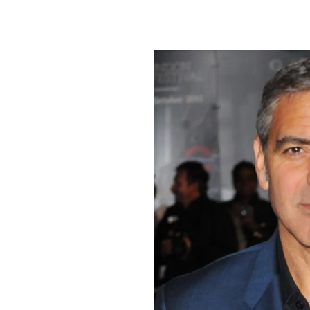
PLAYLIST
NEWS
FOTO
CONCORSI
EVENTI
VIDEO
TV
PRINCIPATO