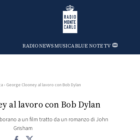
Radio Monte Carlo
RADIO
NEWS
MUSICA
BLUE NOTE
TV
ca
›
George Clooney al lavoro con Bob Dylan
y al lavoro con Bob Dylan
llaborano a un film tratto da un romanzo di John
Grisham