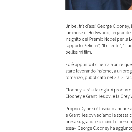
DI
MONACO
RMC
Un bel tris d’assi: George Clooney,
CONSIGLIA
luminose di Hollywood, un grande 
insignito del Premio Nobel per la Let
rapporto Pelican”, “Il cliente”, “L’
bellissimi film.
Ed è appunto il cinema a unire ques
stare lavorando insieme, a un prog
romanzo, pubblicato nel 2012, racc
Clooney sarà alla regia. A produrr
Clooney e Grant Heslov, e la Grey 
Proprio Dylan si è lasciato andare
e Grant Heslov vediamo la stessa co
presa su grandi e piccini. Le perso
essa». George Clooney ha aggiunto: «