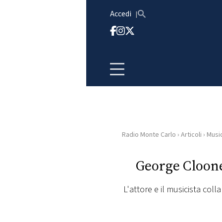
Vai al contenuto
Accedi
Radio Monte Carlo
›
Articoli
›
Musi
HOME
George Cloone
RADIO
L'attore e il musicista co
WEB
RADIO