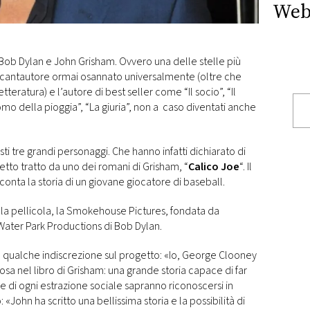
Web
 Bob Dylan e John Grisham. Ovvero una delle stelle più
cantautore ormai osannato universalmente (oltre che
teratura) e l’autore di best seller come “Il socio”, “Il
uomo della pioggia”, “La giuria”, non a caso diventati anche
ti tre grandi personaggi. Che hanno infatti dichiarato di
etto tratto da uno dei romani di Grisham, “
Calico Joe
“. Il
onta la storia di un giovane giocatore di baseball.
e la pellicola, la Smokehouse Pictures, fondata da
Water Park Productions di Bob Dylan.
 a qualche indiscrezione sul progetto: «Io, George Clooney
sa nel libro di Grisham: una grande storia capace di far
ne di ogni estrazione sociale sapranno riconoscersi in
John ha scritto una bellissima storia e la possibilità di