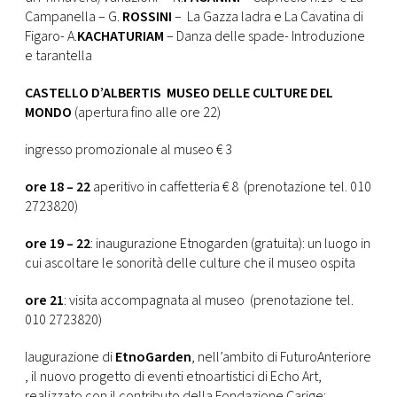
Campanella – G.
ROSSINI
– La Gazza ladra e La Cavatina di
Figaro- A.
KACHATURIAM
– Danza delle spade- Introduzione
e tarantella
CASTELLO D’ALBERTIS MUSEO DELLE CULTURE DEL
MONDO
(apertura fino alle ore 22)
ingresso promozionale al museo € 3
ore 18 – 22
aperitivo in caffetteria € 8 (prenotazione tel. 010
2723820)
ore 19 – 22
: inaugurazione Etnogarden (gratuita): un luogo in
cui ascoltare le sonorità delle culture che il museo ospita
ore 21
: visita accompagnata al museo (prenotazione tel.
010 2723820)
Iaugurazione di
EtnoGarden
, nell’ambito di FuturoAnteriore
, il nuovo progetto di eventi etnoartistici di Echo Art,
realizzato con il contributo della Fondazione Carige: