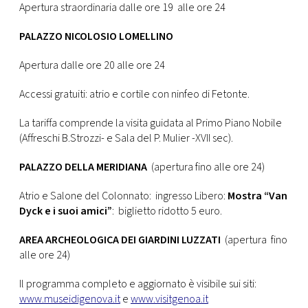
Apertura straordinaria dalle ore 19 alle ore 24
PALAZZO NICOLOSIO LOMELLINO
Apertura dalle ore 20 alle ore 24
Accessi gratuiti: atrio e cortile con ninfeo di Fetonte.
La tariffa comprende la visita guidata al Primo Piano Nobile
(Affreschi B.Strozzi- e Sala del P. Mulier -XVII sec).
PALAZZO DELLA MERIDIANA
(apertura fino alle ore 24)
Atrio e Salone del Colonnato: ingresso Libero:
Mostra “Van
Dyck e i suoi amici”
: biglietto ridotto 5 euro.
AREA ARCHEOLOGICA DEI GIARDINI LUZZATI
(apertura fino
alle ore 24)
Il programma completo e aggiornato è visibile sui siti:
www.museidigenova.it
e
www.visitgenoa.it