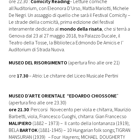
ore 22.30 :
Comicity Reading
– Letture comiche
all’Auditorium, con Eleonora D’Urso, Mattia Mariotti, Michele
De Negri. Un assaggio di quello che sarà il Festival Comicity –
Le strade della comicità, prima edizione del festival
interamente dedicato al
mondo della risata
, che si terrà a
Genova dal 23 al 27 maggio 2018, tra Palazzo Ducale, il
Teatro della Tosse, la Biblioteca Edmondo De Amicis e l’
Auditorium di Strada Nuova.
MUSEO DEL RISORGIMENTO
(apertura fino alle ore 21)
ore
17.30
– Atrio: Le chitarre del Liceo Musicale Pertini
MUSEO D’ARTE ORIENTALE “EDOARDO CHIOSSONE
”
(apertura fino alle ore 23.30)
ore 21.30
: Percorsi Novecento per viola e chitarra, Maurizio
Barbetti, viola, Francesco Cuoghi, chitarra: Gian Francecso
MALIPIERO
(1882 – 1973) – Il canto della lontananza (1919);
BELA
BARTOK
(1881-1945) – 10 Hungarian folk songs;TIGRAN
MANSURIAN (1939) – Four Hayrens; MICHAEL DOUGHERTY