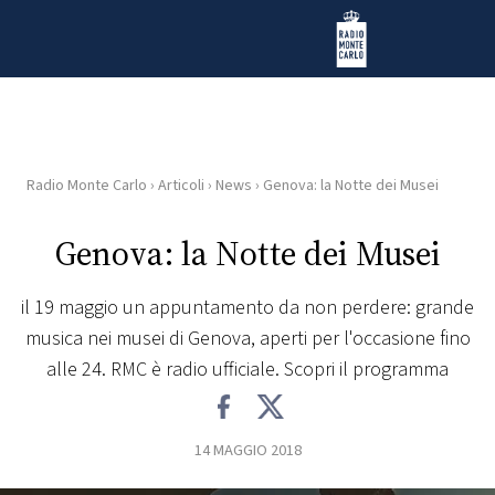
Vai al contenuto
Radio Monte Carlo
Radio Monte Carlo
›
Articoli
›
News
›
Genova: la Notte dei Musei
HOME
Genova: la Notte dei Musei
RADIO
il 19 maggio un appuntamento da non perdere: grande
WEB
musica nei musei di Genova, aperti per l'occasione fino
RADIO
alle 24. RMC è radio ufficiale. Scopri il programma
PLAYLIST
14 MAGGIO 2018
NEWS