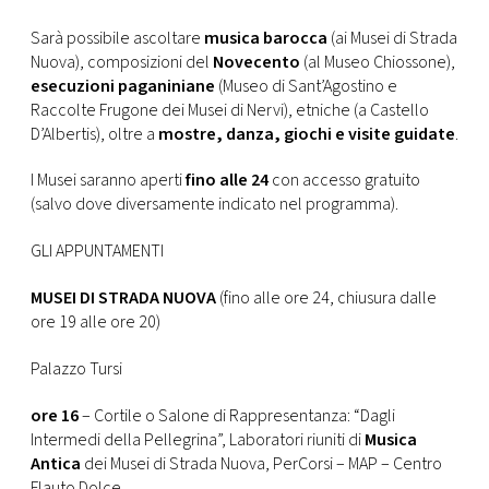
CONSIGLIA
Sarà possibile ascoltare
musica barocca
(ai Musei di Strada
Nuova), composizioni del
Novecento
(al Museo Chiossone),
esecuzioni paganiniane
(Museo di Sant’Agostino e
Raccolte Frugone dei Musei di Nervi), etniche (a Castello
D’Albertis), oltre a
mostre, danza, giochi e visite guidate
.
I Musei saranno aperti
fino alle 24
con accesso gratuito
(salvo dove diversamente indicato nel programma).
GLI APPUNTAMENTI
MUSEI DI STRADA NUOVA
(fino alle ore 24, chiusura dalle
ore 19 alle ore 20)
Palazzo Tursi
ore 16
– Cortile o Salone di Rappresentanza: “Dagli
Intermedi della Pellegrina”, Laboratori riuniti di
Musica
Antica
dei Musei di Strada Nuova, PerCorsi – MAP – Centro
Flauto Dolce