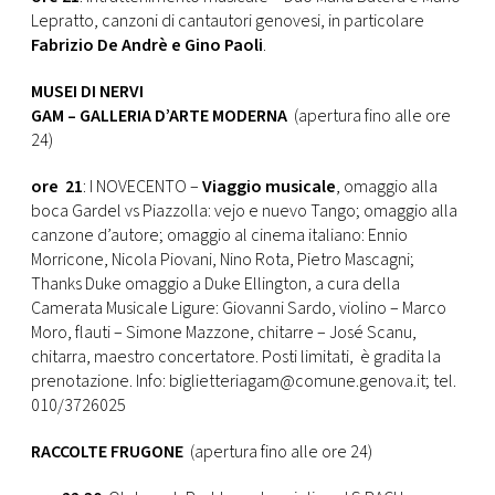
Lepratto, canzoni di cantautori genovesi, in particolare
Fabrizio De Andrè e Gino Paoli
.
MUSEI DI NERVI
GAM – GALLERIA D’ARTE MODERNA
(apertura fino alle ore
24)
ore 21
: I NOVECENTO –
Viaggio musicale
, omaggio alla
boca Gardel vs Piazzolla: vejo e nuevo Tango; omaggio alla
canzone d’autore; omaggio al cinema italiano: Ennio
Morricone, Nicola Piovani, Nino Rota, Pietro Mascagni;
Thanks Duke omaggio a Duke Ellington, a cura della
Camerata Musicale Ligure: Giovanni Sardo, violino – Marco
Moro, flauti – Simone Mazzone, chitarre – José Scanu,
chitarra, maestro concertatore. Posti limitati, è gradita la
prenotazione. Info: biglietteriagam@comune.genova.it; tel.
010/3726025
RACCOLTE FRUGONE
(apertura fino alle ore 24)