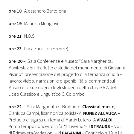
ore 18
: Alessandro Bartolena
ore 19
: Maurizio Mongiovì
ore 21
: N.O.S.
ore 23
: Luca Fucci (da Firenze)
ore 20
– Sala Conferenze e Museo: “Cara Margherita..
Manifestazioni d’affetto e studio del monumento di Giovanni
Pisano”, presentazione del progetto di alternanza scuola –
lavoro: Video, narrazioni e disponibilità a commenti sul
Museo e le sue opere degli studenti della classe V A del
Liceo Classico e Linguistico C. Colombo
ore 22
– Sala Margherita di Brabante:
Classical music
,
Gianluca Campi, fisarmonica solista- A.
NUNEZ ALLAUCA
–
Preludio e fuga su un tema di Martin Lutero- A.
VIVALDI
–
Primo tempo concerto in fa “L’Inverno”- J.
STRAUSS
– Voci
di Primavera/Variazioni – N.
PAGANINI
– Capriccio n.19 e La