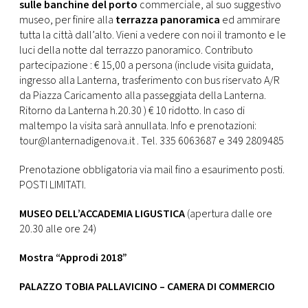
sulle banchine del porto
commerciale, al suo suggestivo
museo, per finire alla
terrazza panoramica
ed ammirare
tutta la città dall’alto. Vieni a vedere con noi il tramonto e le
luci della notte dal terrazzo panoramico. Contributo
partecipazione : € 15,00 a persona (include visita guidata,
ingresso alla Lanterna, trasferimento con bus riservato A/R
da Piazza Caricamento alla passeggiata della Lanterna.
Ritorno da Lanterna h.20.30 ) € 10 ridotto. In caso di
maltempo la visita sarà annullata. Info e prenotazioni:
tour@lanternadigenova.it . Tel. 335 6063687 e 349 2809485
Prenotazione obbligatoria via mail fino a esaurimento posti.
POSTI LIMITATI.
MUSEO DELL’ACCADEMIA LIGUSTICA
(apertura dalle ore
20.30 alle ore 24)
Mostra “Approdi 2018”
PALAZZO TOBIA PALLAVICINO – CAMERA DI COMMERCIO