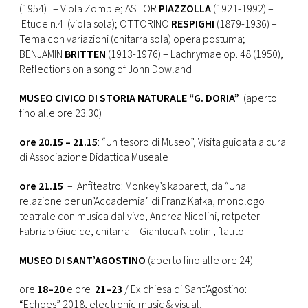
(1954) – Viola Zombie; ASTOR
PIAZZOLLA
(1921-1992) –
Etude n.4 (viola sola); OTTORINO
RESPIGHI
(1879-1936) –
Tema con variazioni (chitarra sola) opera postuma;
BENJAMIN
BRITTEN
(1913-1976) – Lachrymae op. 48 (1950),
Reflections on a song of John Dowland
MUSEO CIVICO DI STORIA NATURALE “G. DORIA”
(aperto
fino alle ore 23.30)
ore 20.15 – 21.15
: “Un tesoro di Museo”, Visita guidata a cura
di Associazione Didattica Museale
ore 21.15
– Anfiteatro: Monkey’s kabarett, da “Una
relazione per un’Accademia” di Franz Kafka, monologo
teatrale con musica dal vivo, Andrea Nicolini, rotpeter –
Fabrizio Giudice, chitarra – Gianluca Nicolini, flauto
MUSEO DI SANT’AGOSTINO
(aperto fino alle ore 24)
ore
18–20
e ore
21–23
/ Ex chiesa di Sant’Agostino:
“Echoes” 2018, electronic music & visual,