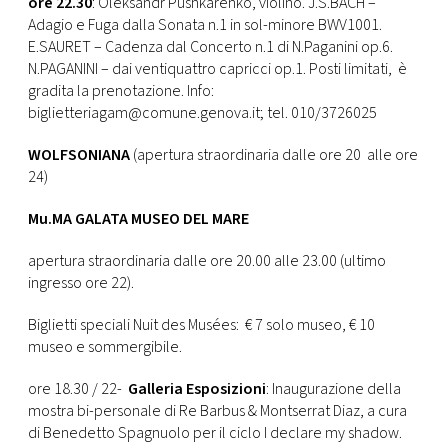
ore 22.30
: Oleksandr Pushkarenko, violino. J.S.BACH –
Adagio e Fuga dalla Sonata n.1 in sol-minore BWV1001.
E.SAURET – Cadenza dal Concerto n.1 di N.Paganini op.6.
N.PAGANINI – dai ventiquattro capricci op.1. Posti limitati, è
gradita la prenotazione. Info:
biglietteriagam@comune.genova.it; tel. 010/3726025
WOLFSONIANA
(apertura straordinaria dalle ore 20 alle ore
24)
Mu.MA GALATA MUSEO DEL MARE
apertura straordinaria dalle ore 20.00 alle 23.00 (ultimo
ingresso ore 22).
Biglietti speciali Nuit des Musées: € 7 solo museo, € 10
museo e sommergibile.
ore 18.30 / 22-
Galleria Esposizioni
: Inaugurazione della
mostra bi-personale di Re Barbus & Montserrat Diaz, a cura
di Benedetto Spagnuolo per il ciclo I declare my shadow.