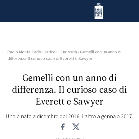
Vai al contenuto
Radio Monte Carlo
Radio Monte Carlo
›
Articoli
›
Curiosità
›
Gemelli con un anno di
HOME
differenza. Il curioso caso di Everett e Sawyer
RADIO
Gemelli con un anno di
differenza. Il curioso caso di
WEB
RADIO
Everett e Sawyer
PLAYLIST
Uno è nato a dicembre del 2016, l'altro a gennaio 2017.
NEWS