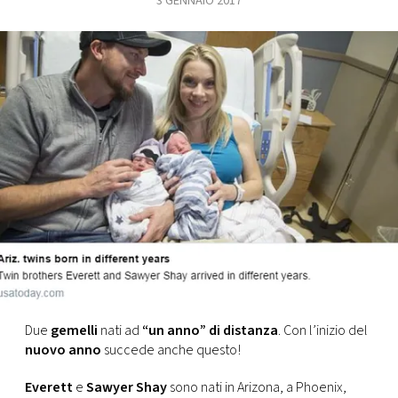
3 GENNAIO 2017
FOTO
CONCORSI
EVENTI
VIDEO
TV
PRINCIPATO
DI
Due
gemelli
nati ad
“un anno” di distanza
. Con l’inizio del
MONACO
nuovo anno
succede anche questo!
RMC
Everett
e
Sawyer Shay
sono nati in Arizona, a Phoenix,