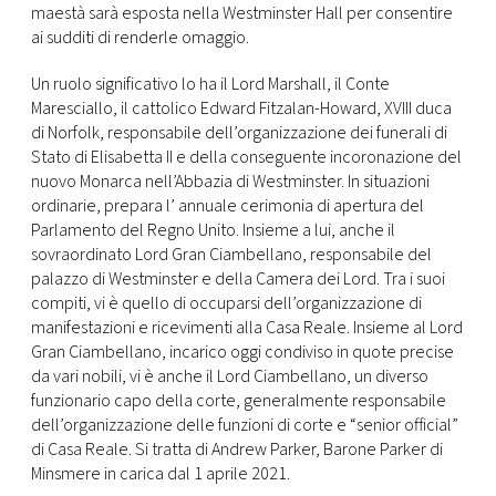
CONSIGLIA
maestà sarà esposta nella Westminster Hall per consentire
ai sudditi di renderle omaggio.
Un ruolo significativo lo ha il Lord Marshall, il Conte
Maresciallo, il cattolico Edward Fitzalan-Howard, XVIII duca
di Norfolk, responsabile dell’organizzazione dei funerali di
Stato di Elisabetta II e della conseguente incoronazione del
nuovo Monarca nell’Abbazia di Westminster. In situazioni
ordinarie, prepara l’ annuale cerimonia di apertura del
Parlamento del Regno Unito. Insieme a lui, anche il
sovraordinato Lord Gran Ciambellano, responsabile del
palazzo di Westminster e della Camera dei Lord. Tra i suoi
compiti, vi è quello di occuparsi dell’organizzazione di
manifestazioni e ricevimenti alla Casa Reale. Insieme al Lord
Gran Ciambellano, incarico oggi condiviso in quote precise
da vari nobili, vi è anche il Lord Ciambellano, un diverso
funzionario capo della corte, generalmente responsabile
dell’organizzazione delle funzioni di corte e “senior official”
di Casa Reale. Si tratta di Andrew Parker, Barone Parker di
Minsmere in carica dal 1 aprile 2021.