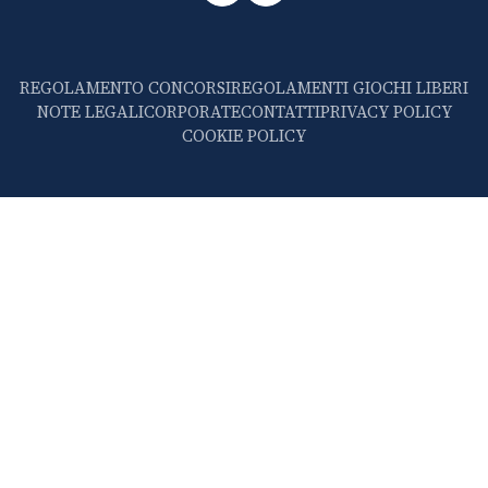
REGOLAMENTO CONCORSI
REGOLAMENTI GIOCHI LIBERI
NOTE LEGALI
CORPORATE
CONTATTI
PRIVACY POLICY
COOKIE POLICY