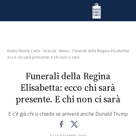
Vai al contenuto
Radio Monte Carlo
Radio Monte Carlo
›
Articoli
›
News
›
Funerali della Regina Elisabetta:
HOME
ecco chi sarà presente. E chi non ci sarà
RADIO
Funerali della Regina
Elisabetta: ecco chi sarà
WEB
RADIO
presente. E chi non ci sarà
PLAYLIST
E c'è già chi si chiede se arriverà anche Donald Trump
NEWS