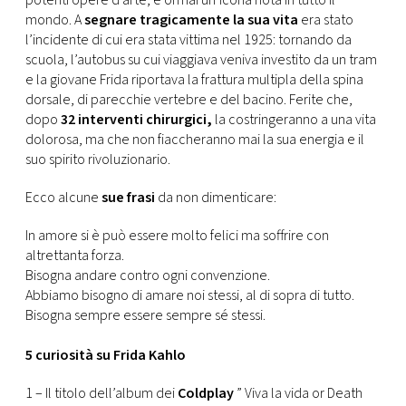
potenti opere d’arte, è ormai un’icona nota in tutto il
CONSIGLIA
mondo. A
segnare tragicamente la sua vita
era stato
l’incidente di cui era stata vittima nel 1925: tornando da
scuola, l’autobus su cui viaggiava veniva investito da un tram
e la giovane Frida riportava la frattura multipla della spina
dorsale, di parecchie vertebre e del bacino. Ferite che,
dopo
32 interventi chirurgici,
la costringeranno a una vita
dolorosa, ma che non fiaccheranno mai la sua energia e il
suo spirito rivoluzionario.
Ecco alcune
sue frasi
da non dimenticare:
In amore si è può essere molto felici ma soffrire con
altrettanta forza.
Bisogna andare contro ogni convenzione.
Abbiamo bisogno di amare noi stessi, al di sopra di tutto.
Bisogna sempre essere sempre sé stessi.
5 curiosità su Frida Kahlo
1 – Il titolo dell’album dei
Coldplay
” Viva la vida or Death