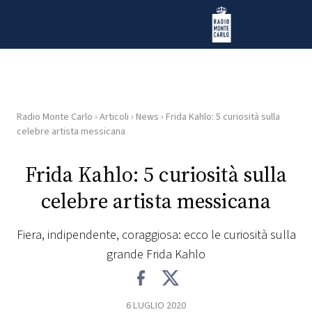
Vai al contenuto
Radio Monte Carlo
Radio Monte Carlo
›
Articoli
›
News
›
Frida Kahlo: 5 curiosità sulla
HOME
celebre artista messicana
RADIO
Frida Kahlo: 5 curiosità sulla
celebre artista messicana
WEB
RADIO
Fiera, indipendente, coraggiosa: ecco le curiosità sulla
grande Frida Kahlo
PLAYLIST
NEWS
6 LUGLIO 2020