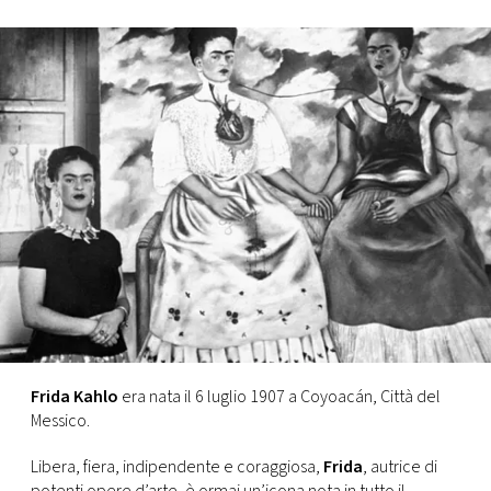
FOTO
CONCORSI
EVENTI
VIDEO
TV
PRINCIPATO
DI
Frida Kahlo
era nata il 6 luglio 1907 a Coyoacán, Città del
MONACO
Messico.
Libera, fiera, indipendente e coraggiosa,
Frida
, autrice di
RMC