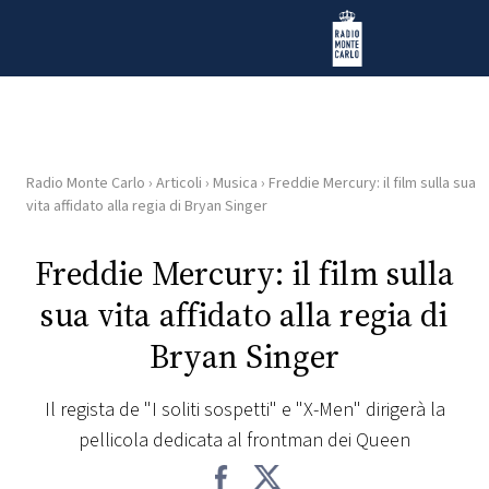
Vai al contenuto
Radio Monte Carlo
Radio Monte Carlo
›
Articoli
›
Musica
›
Freddie Mercury: il film sulla sua
HOME
vita affidato alla regia di Bryan Singer
RADIO
Freddie Mercury: il film sulla
sua vita affidato alla regia di
WEB
RADIO
Bryan Singer
PLAYLIST
Il regista de "I soliti sospetti" e "X-Men" dirigerà la
pellicola dedicata al frontman dei Queen
NEWS