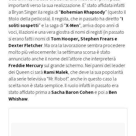
CONSIGLIA
importanti verso la sua realizzazione. E’ stato affidata infatti
a Bryan Singer ila regia di “
Bohemian Rhapsody
” (questo il
titolo della pellicola). Il regista, che in passato ha diretto “
I
soliti sospetti
” e la saga di “
X-Men
“, arriva dopo anni di
voci, illazioni e una vera giostra di nomi di registi (in passato
si erano fatti i nomi di
Tom Hooper, Stephen Frears e
Dexter Fletcher
. Ma ora la lavorazione sembra procedere
molto più velocemente: la settimana scorsa è stato
annunciato anche il nome dell’attore che interpreterà
Freddie Mercury
sul grande schermo. Nei panni del leader
dei Queen ci sarà
Rami Malek
, che deve la sua popolarità
alla serie televisiva “Mr. Robot”. anche in questo caso la
scelta non è stata semplice. Il ruolo infatti in passato era
stato affidato prima a
Sacha Baron Cohen
e poi a
Ben
Whishaw
.