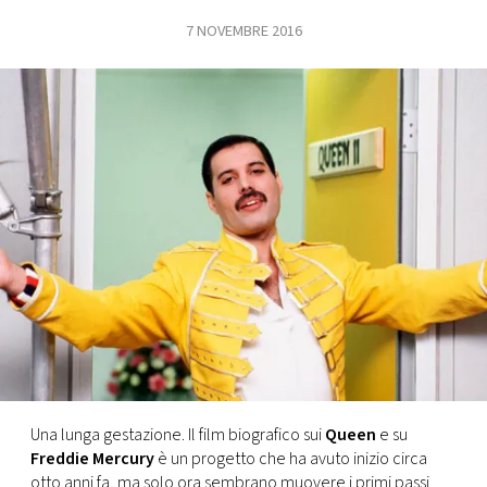
7 NOVEMBRE 2016
FOTO
CONCORSI
EVENTI
VIDEO
TV
PRINCIPATO
DI
MONACO
Una lunga gestazione. Il film biografico sui
Queen
e su
Freddie
Mercury
è un progetto che ha avuto inizio circa
RMC
otto anni fa, ma solo ora sembrano muovere i primi passi