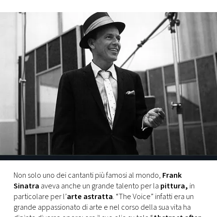
FOTO
CONCORSI
EVENTI
VIDEO
TV
PRINCIPATO
DI
Non solo uno dei cantanti più famosi al mondo,
Frank
MONACO
Sinatra
aveva anche un grande talento per la
pittura,
in
particolare per l’
arte astratta
. “The Voice” infatti era un
grande appassionato di arte e nel corso della sua vita ha
RMC