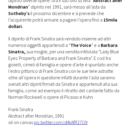
dipinto diverse opere: ora il suo olio su tela “
Abstract after
CONSIGLIA
Mondrian
” dipinto nel 1991, sarà messo all’asta da
Sotheby’s
il prossimo dicembre e si prevede che
l’acquirente potrà arrivare a pagare l’opera fino a
15mila
dollari.
Il dipinto di Frank Sinatra sarà venduto insieme ad altri
numerosi oggetti appartenuti a “
The Voice
” e a
Barbara
Sinatra,
sua moglie, per una vendita intitolata “Lady Blue
Eyes: Property of Barbara and Frank Sinatra”. E così tra
gioielli, cimeli di famiglia e opere d’arte è spuntato anche
l’estro pittorico di Frank Sinatra con le sue tele astratte:
oltre all’opera in questione infatti durante l’asta saranno
svelati altri dipinti firmati da Sinatra e appartenuti alla sua
famiglia, come ad esempio il ritratto del cantante fatto da
Norman Rockwell o opere di Picasso e Kuhn.
Frank Sinatra
Abstract after Mondrian, 1991
oil on canvas
pic.twitter.com/sMkAfR27O9