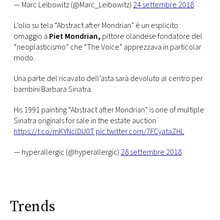
— Marc Leibowitz (@Marc_Leibowitz)
24 settembre 2018
L’olio su tela “Abstract after Mondrian” è un esplicito
omaggio a
Piet Mondrian,
pittore olandese fondatore del
“neoplasticismo” che “The Voice” apprezzava in particolar
modo.
Una parte del ricavato dell’asta sarà devoluto al centro per
bambini Barbara Sinatra.
His 1991 painting “Abstract after Mondrian” is one of multiple
Sinatra originals for sale in the estate auction
https://t.co/mKYNclDU0T
pic.twitter.com/7FCyataZHL
— hyperallergic (@hyperallergic)
28 settembre 2018
Trends