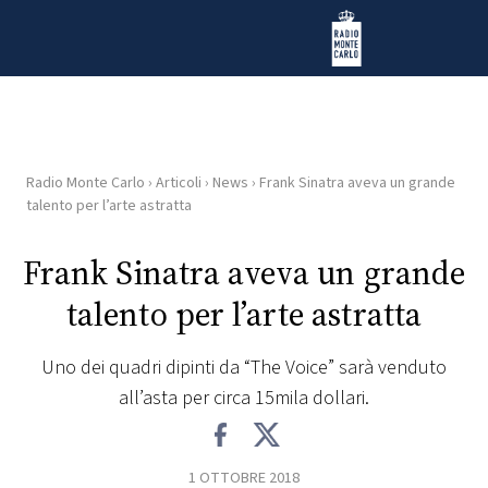
Vai al contenuto
Radio Monte Carlo
Radio Monte Carlo
›
Articoli
›
News
›
Frank Sinatra aveva un grande
HOME
talento per l’arte astratta
RADIO
Frank Sinatra aveva un grande
talento per l’arte astratta
WEB
RADIO
Uno dei quadri dipinti da “The Voice” sarà venduto
all’asta per circa 15mila dollari.
PLAYLIST
NEWS
1 OTTOBRE 2018