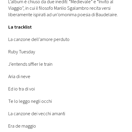
CONSIGLIA
L’album è chiuso da due inediti: “Medievale” e “Invito al
Viaggio”, in cui il filosofo Manlio Sgalambro recita versi
liberamente ispirati ad un’omonima poesia di Baudelaire.
La tracklist
La canzone dell’amore perduto
Ruby Tuesday
J’entends siffler le train
Aria di neve
Ed io tra di voi
Te lo leggo negli occhi
La canzone dei vecchi amanti
Era de maggio