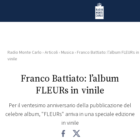
Vai al contenuto
Radio Monte Carlo
Radio Monte Carlo
›
Articoli
›
Musica
›
Franco Battiato: l’album FLEURs in
HOME
vinile
RADIO
Franco Battiato: l’album
FLEURs in vinile
WEB
RADIO
Per il ventesimo anniversario della pubblicazione del
celebre album, "FLEURs" arriva in una speciale edizione
PLAYLIST
in vinile
NEWS