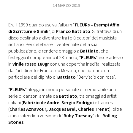
14 MARZO 2019
FOTO
Era il 1999 quando usciva l’album “
FLEURs – Esempi Affini
CONCORSI
di Scritture e Simili
”, di
Franco Battiato
. Si trattava di un
disco destinato a diventare tra i più celebri del musicista
siciliano. Per celebrare il ventennale della sua
EVENTI
pubblicazione, e rendere omaggio a
Battiato
, che
festeggia il compleanno il 23 marzo, “
FLEURs
” esce adesso
VIDEO
in
vinile rosso 180gr
con una copertina inedita, realizzata
dall’art-director Francesco Messina, che riprende un
particolare del dipinto di
Battiato
“Derviscio con rosa”.
TV
“
FLEURs
” rilegge in modo personale e memorabile una
serie di canzoni amate da
Battiato
, tra omaggi ad artisti
PRINCIPATO
italiani (
Fabrizio de André
,
Sergio Endrigo
) e francesi
DI
(
Charles Aznavour, Jacques Brel, Charles Trenet
), oltre
MONACO
a una splendida versione di “
Ruby Tuesday
” dei
Rolling
Stones
.
RMC