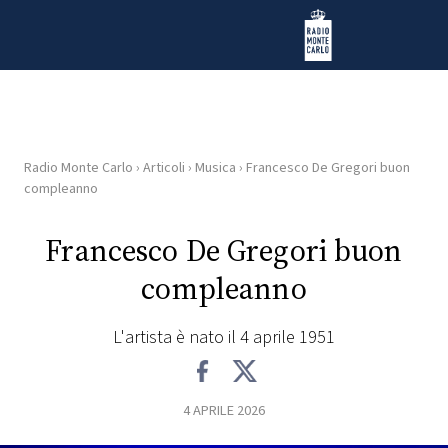
Vai al contenuto
Radio Monte Carlo
Radio Monte Carlo
›
Articoli
›
Musica
›
Francesco De Gregori buon
HOME
compleanno
RADIO
Francesco De Gregori buon
compleanno
WEB
RADIO
L'artista è nato il 4 aprile 1951
PLAYLIST
4 APRILE 2026
NEWS