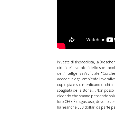
In veste di sindacalista, la Dresch
diritti dei lavoratori dello spetta
dell’Intellgenza Artificiale. “Ciò 
accade in ogni ambiente lavorativo,
cupidigia e si dimenticano di chi 
sbagliata della storia… Non posso 
dicendo che stanno perdendo soldi
loro CEO. È disgustoso, devono ve
ha neanche 500 dollari da parte p