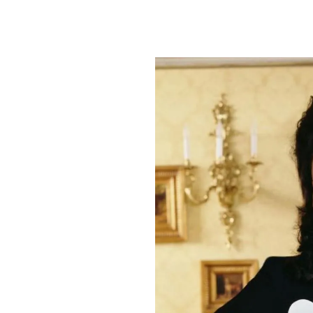
PLAYLIST
NEWS
FOTO
CONCORSI
EVENTI
VIDEO
TV
PRINCIPATO