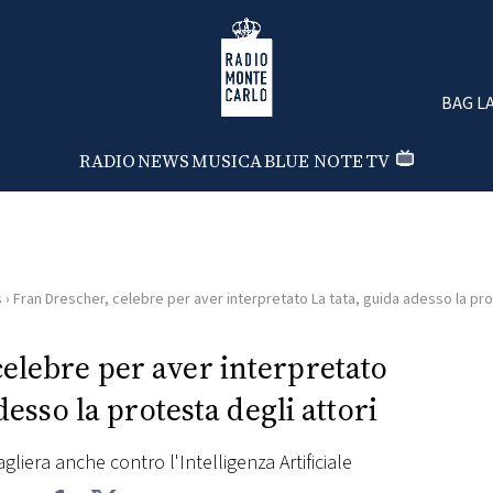
Radio Monte Carlo
BAG L
RADIO
NEWS
MUSICA
BLUE NOTE
TV
s
›
Fran Drescher, celebre per aver interpretato La tata, guida adesso la pro
elebre per aver interpretato
desso la protesta degli attori
agliera anche contro l'Intelligenza Artificiale