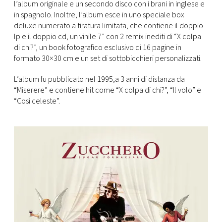
CONSIGLIA
l’album originale e un secondo disco con i brani in inglese e
in spagnolo. Inoltre, l’album esce in uno speciale box
deluxe numerato a tiratura limitata, che contiene il doppio
lp e il doppio cd, un vinile 7” con 2 remix inediti di “X colpa
di chi?”, un book fotografico esclusivo di 16 pagine in
formato 30×30 cm e un set di sottobicchieri personalizzati.
L’album fu pubblicato nel 1995,a 3 anni di distanza da
“Miserere” e contiene hit come “X colpa di chi?”, “Il volo” e
“Così celeste”.