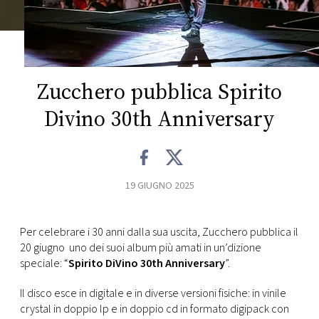
FOTO
CONCORSI
Zucchero pubblica Spirito
EVENTI
Divino 30th Anniversary
VIDEO
19 GIUGNO 2025
TV
Per celebrare i 30 anni dalla sua uscita, Zucchero pubblica il
PRINCIPATO
20 giugno uno dei suoi album più amati in un’dizione
DI
speciale: “
Spirito DiVino 30th Anniversary
”.
MONACO
Il disco esce in digitale e in diverse versioni fisiche: in vinile
RMC
crystal in doppio lp e in doppio cd in formato digipack con