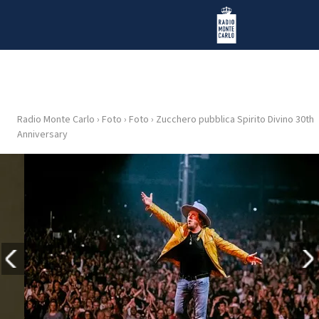
Vai al contenuto
Radio Monte Carlo
Radio Monte Carlo
›
Foto
›
Foto
›
Zucchero pubblica Spirito Divino 30th
HOME
Anniversary
RADIO
WEB
RADIO
PLAYLIST
NEWS