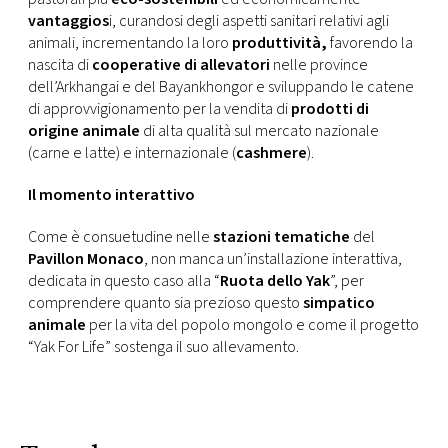
CONSIGLIA
vantaggios
i, curandosi degli aspetti sanitari relativi agli
animali, incrementando la loro
produttività,
favorendo la
nascita di
cooperative di allevatori
nelle province
dell’Arkhangai e del Bayankhongor e sviluppando le catene
di approvvigionamento per la vendita di
prodotti di
origine animale
di alta qualità sul mercato nazionale
(carne e latte) e internazionale (
cashmere
).
Il momento interattivo
Come è consuetudine nelle
stazioni tematiche
del
Pavillon Monaco
, non manca un’installazione interattiva,
dedicata in questo caso alla “
Ruota dello Yak
”, per
comprendere quanto sia prezioso questo
simpatico
animale
per la vita del popolo mongolo e come il progetto
“Yak For Life” sostenga il suo allevamento.