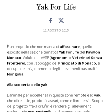
Yak For Life
FOTO
CONCORSI
11 AGOSTO 2015
EVENTI
È un progetto che non manca di
affascinare
, quello
esposto nella sezione tematica
Yak For Life
del
Pavillon
VIDEO
Monaco
. Voluto dall’AVSF (
Agronomi e Veterinari Senza
Frontiere
), con l’appoggio del
Principato di Monaco
, si
TV
occupa del miglioramento degli allevamenti pastorali in
Mongolia
.
PRINCIPATO
Alla scoperta dello yak
DI
MONACO
L’animale per eccellenza in queste zone remote è lo
yak
,
che offre latte, prodotti caseari, carne e fibre tessili. Scopo
del progetto “Yak For Life” è rendere gli allevamenti
RMC
pastorali più
eco-sostenibili
ed economicamente