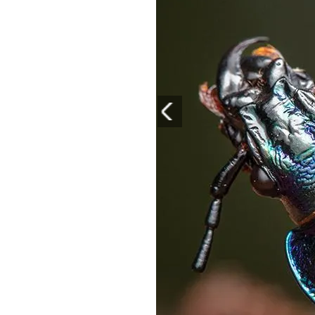
PLAYLIST
NEWS
FOTO
CONCORSI
EVENTI
VIDEO
TV
PRINCIPATO