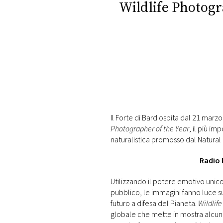
Wildlife Photogr
Il Forte di Bard ospita dal 21 marzo
Photographer of the Year
, il più i
naturalistica promosso dal Natural
Radio M
Utilizzando il potere emotivo unic
pubblico, le immagini fanno luce su
futuro a difesa del Pianeta.
Wildlif
globale che mette in mostra alcuni d