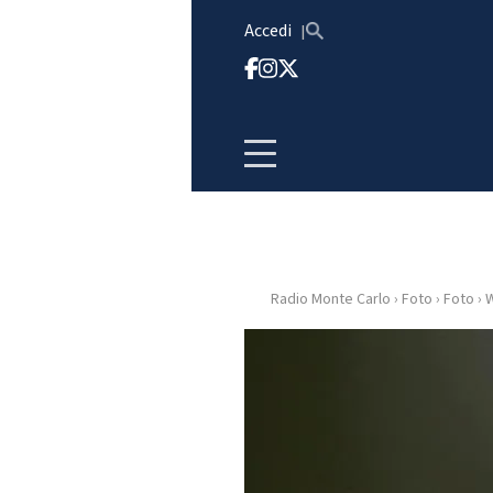
Vai al contenuto
Accedi
Radio Monte Carlo
›
Foto
›
Foto
›
W
HOME
RADIO
WEB
RADIO