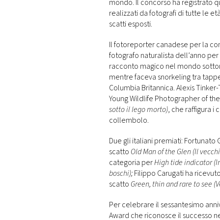
mondo. Il concorso ha registrato qu
realizzati da fotografi di tutte le e
scatti esposti.
Il fotoreporter canadese per la c
fotografo naturalista dell’anno pe
racconto magico nel mondo sottomari
mentre faceva snorkeling tra tappet
Columbia Britannica. Alexis Tinker-
Young Wildlife Photographer of th
sotto il lego morto)
, che raffigura i
collembolo.
Due gli italiani premiati: Fortunato
scatto
Old Man of the Glen (Il vecchi
categoria per
High tide indicator (
boschi);
Filippo Carugati ha ricevut
scatto
Green, thin and rare to see (
Per celebrare il sessantesimo anni
Award che riconosce il successo ne