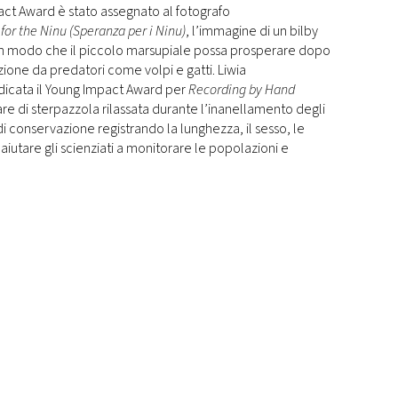
ct Award è stato assegnato al fotografo
for the Ninu (Speranza per i Ninu)
, l’immagine di un bilby
 in modo che il piccolo marsupiale possa prosperare dopo
nzione da predatori come volpi e gatti. Liwia
dicata il Young Impact Award per
Recording by Hand
re di sterpazzola rilassata durante l’inanellamento degli
i di conservazione registrando la lunghezza, il sesso, le
 aiutare gli scienziati a monitorare le popolazioni e