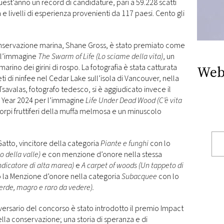
est’anno un record di candidature, pari a 59.228 scatti
tà e livelli di esperienza provenienti da 117 paesi. Cento gli
onservazione marina, Shane Gross, è stato premiato come
r l’immagine
The Swarm of Life (Lo sciame della vita)
, un
no dei girini di rospo. La fotografia è stata catturata
Web
i di ninfee nel Cedar Lake sull’isola di Vancouver, nella
Tsavalas, fotografo tedesco, si è aggiudicato invece il
e Year 2024 per l’immagine
Life Under Dead Wood (C’è vita
 corpi fruttiferi della muffa melmosa e un minuscolo
 Gatto, vincitore della categoria
Piante e funghi
con lo
o della valle)
e con menzione d’onore nella stessa
Indicatore di alta marea)
e
A carpet of woods (Un tappeto di
o la Menzione d’onore nella categoria
Subacquee
con lo
Verde, magro e raro da vedere).
versario del concorso è stato introdotto il premio Impact
lla conservazione; una storia di speranza e di