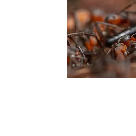
DI
MONACO
RMC
CONSIGLIA