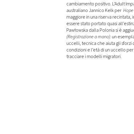
cambiamento positivo. L’Adult Impa
australiano Jannico Kelk per
Hope 
maggiore in una riserva recintata,
essere stato portato quasi all’esti
Pawłowska dalla Polonia si è aggiu
(Registrazione a mano)
: un esempla
uccelli, tecnica che aiuta gli sforz
condizioni e l’età di un uccello per
tracciare i modelli migratori.