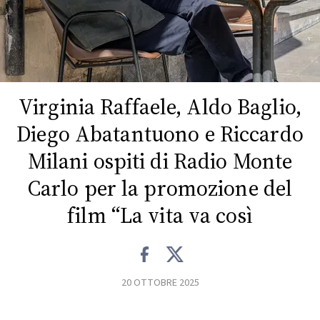
FOTO
CONCORSI
Virginia Raffaele, Aldo Baglio,
EVENTI
Diego Abatantuono e Riccardo
VIDEO
Milani ospiti di Radio Monte
Carlo per la promozione del
TV
film “La vita va così
PRINCIPATO
DI
MONACO
20 OTTOBRE 2025
RMC