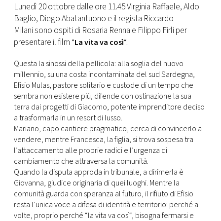
CONSIGLIA
Lunedì 20 ottobre dalle ore 11.45 Virginia Raffaele, Aldo
Baglio, Diego Abatantuono e il regista Riccardo
Milani sono ospiti di Rosaria Renna e Filippo Firli per
presentare il film
“
La vita va così
“.
Questa la sinossi della pellicola: alla soglia del nuovo
millennio, su una costa incontaminata del sud Sardegna,
Efisio Mulas, pastore solitario e custode di un tempo che
sembra non esistere più, difende con ostinazione la sua
terra dai progetti di Giacomo, potente imprenditore deciso
a trasformarla in un resort di lusso.
Mariano, capo cantiere pragmatico, cerca di convincerlo a
vendere, mentre Francesca, la figlia, si trova sospesa tra
l’attaccamento alle proprie radici e l’urgenza di
cambiamento che attraversa la comunità.
Quando la disputa approda in tribunale, a dirimerla è
Giovanna, giudice originaria di quei luoghi. Mentre la
comunità guarda con speranza al futuro, il rifiuto di Efisio
resta l’unica voce a difesa di identità e territorio: perché a
volte, proprio perché “la vita va così”, bisogna fermarsi e