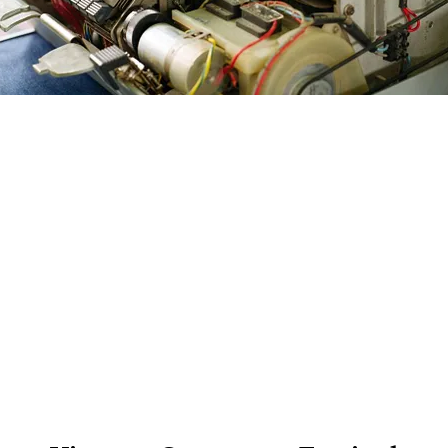
FOTO
CONCORSI
EVENTI
VIDEO
TV
PRINCIPATO
DI
MONACO
RMC