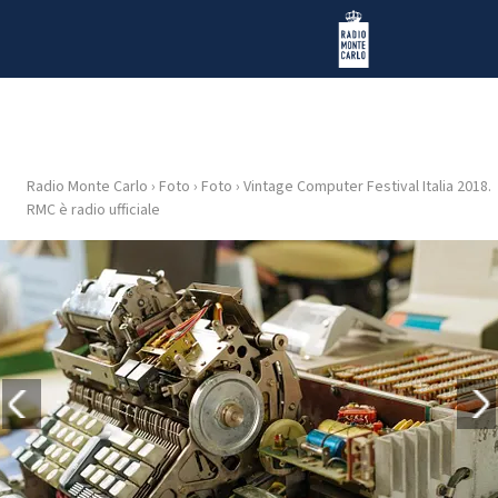
Vai al contenuto
Radio Monte Carlo
Radio Monte Carlo
›
Foto
›
Foto
›
Vintage Computer Festival Italia 2018.
HOME
RMC è radio ufficiale
RADIO
WEB
RADIO
PLAYLIST
NEWS