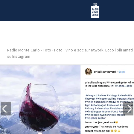
Vai al contenuto
Radio Monte Carlo
Radio Monte Carlo
›
Foto
›
Foto
›
Vino e social network. Ecco i più amati
HOME
su Instagram
RADIO
WEB
RADIO
PLAYLIST
NEWS