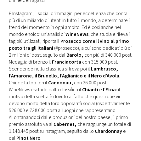
online dei ragazzi.
CONSIGLIA
É Instagram, il social d’immagini per eccellenza che conta
più di un miliardo di utenti in tutto il mondo, a determinare i
trend del momento in ogni ambito. Ed è così anche nel
mondo enoico: un’analisi di
WineNews
, che studia e rileva i
tag più utilizzati, riporta il
Prosecco come il vino al primo
posto tra gli italiani
(#prosecco), a cui sono dedicati più di
2 milioni di post, seguito dal
Barolo,
con più di 340.000 post.
Medaglia di bronzo il
Franciacorta
con 315.000 post.
Scendendo nella classifica si trova poi il
Lambrusco,
l’Amarone, il Brunello, l’Aglianico e il Nero d’Avola
.
Chiude la top ten il
Cannonau,
con 26.000 post.
WineNews esclude dalla classifica il
Chianti
e
l’Etna:
il
motivo della scelta è dovuto al fatto che questi due vini
devono molto della loro popolarità social (rispettivamente
526.000 e 738.000 post) ai luoghi che rappresentano.
Allontanandoci dalle produzioni del nostro paese, il primo
premio assoluto va al
Cabernet,
che raggiunge un totale di
1.148.445 post su Instagram, seguito dallo
Chardonnay
e
dal
Pinot Nero
.