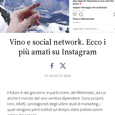
FOTO
CONCORSI
Vino e social network. Ecco i
EVENTI
più amati su Instagram
VIDEO
TV
27 AGOSTO 2018
PRINCIPATO
DI
Il futuro è dei giovani e, in particolare, dei Millennials, da cui
MONACO
anche il mondo del vino sembra dipendere. Sono proprio
loro, infatti, i protagonisti degli ultimi studi di marketing, i
quali vengono però battuti sul tempo dalle pubblicazioni
RMC