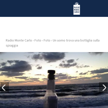
Vai al contenuto
Radio Monte Carlo
Radio Monte Carlo
›
Foto
›
Foto
›
Un uomo trova una bottiglia sulla
HOME
spiaggia
RADIO
WEB
RADIO
PLAYLIST
NEWS