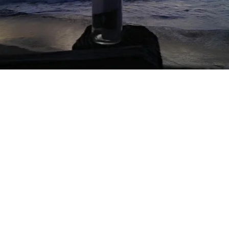
FOTO
CONCORSI
EVENTI
VIDEO
TV
PRINCIPATO
DI
MONACO
RMC