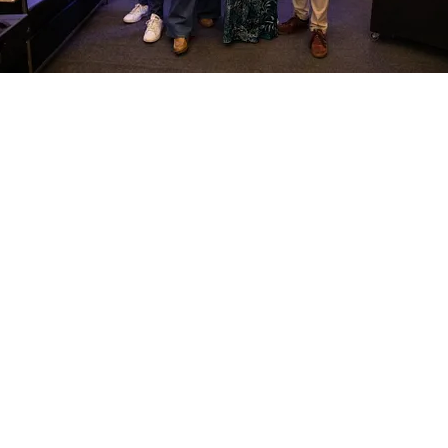
FOTO
CONCORSI
EVENTI
VIDEO
TV
PRINCIPATO
DI
MONACO
RMC