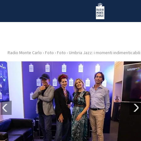
Vai al contenuto
Radio Monte Carlo
Radio Monte Carlo
›
Foto
›
Foto
›
Umbria Jazz: i momenti indimenticabili
HOME
RADIO
WEB
RADIO
PLAYLIST
NEWS